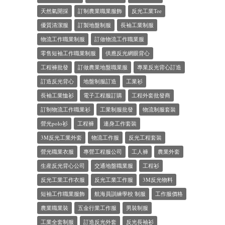
天然氣開採
訂制農業職業服飾
反光工業Tee
優質清潔服
訂製地盤制服
長袖工業制服
物流工作職業制服
訂做物流工作職業服
零售短袖工作職業制服
供應反光網眼背心
工程褲批發
訂做農業地盤職業服
專業反光背心訂造
訂造反光背心
地盤制服訂造
工業衫
長袖工業恤衫
電子工程服訂購
工程外套批發商
訂制物流工作職業衫
工業制服批發
物流制服套裝
營光polo衫
工程褲
連身工作套裝
3M反光工業外套
物流工作服
反光工程套裝
營光職業衣服
專營工程服公司
工人褲
農業外套
生産反光背心公司
交通地盤職業服
工程衫
反光工業工作衣服
反光工業工作服
3M反光物料
短袖工作職業服飾
航海員訓練學校 制服
工作服價格
農業職業裝
五金行業工作服
男裝制服
工業全套制服
訂造反光外套
反光長袖衫