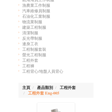
漁農業工作制服
汽車維修員制服
石油化工業制服
物流業制服
建築工程制服
清潔制服
反光帶制服
連身工衣
工程制服套裝
螢光工程制服
工程外套
工程褲
工程背心/地盤人員背心
主頁
產品類別
工程外套
工程外套 Eng-005