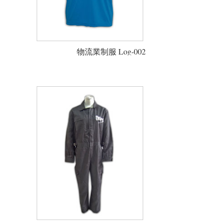
物流業制服 Log-002