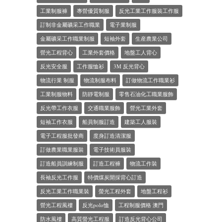
工業制服褲
專營優質制服
反光工業工作服裝工作服
訂制非金屬礦采工作職業
電子業制服
金屬礦采工作職業制服
短袖外套
生産農業公司
營光工程背心
工業外套價格
地盤工人背心
反光安全服
工作服恤衫
3M 反光背心
物流行業 制服
物流制服布料
訂做物流工作職業衫
工業制服物料
防靜電制服
零售石油化工職業服飾
反光帶工作衣服
交通職業服飾
營光工業外套
短袖工作衣服
船員制服訂造
建築工人服裝
電子工程服批發商
度身訂造清潔服
訂做農業職業服裝
電子技術員服裝
訂造船員訓練制服
訂造工程褲
物流工作裝
長袖反光工作服
特價煤炭開採背心訂造
反光工業工作職業裝
螢光工程外套
地盤工程衫
營光工程風褸
反光polo恤
工程制服價格 澳門
防水風褸
高質螢光工程服
訂造反光背心公司