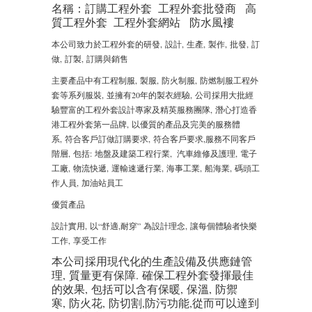
名稱：訂購工程外套 工程外套批發商 高
質工程外套 工程外套網站 防水風褸
本公司致力於工程外套的研發, 設計, 生產, 製作, 批發, 訂
做, 訂製, 訂購與銷售
主要產品中有工程制服, 製服, 防火制服, 防燃制服工程外
套等系列服裝, 並擁有20年的製衣經驗, 公司採用大批經
驗豐富的工程外套設計專家及精英服務團隊, 潛心打造香
港工程外套第一品牌, 以優質的產品及完美的服務體
系, 符合客戶訂做訂購要求, 符合客戶要求,服務不同客戶
階層, 包括: 地盤及建築工程行業, 汽車維修及護理, 電子
工廠, 物流快遞, 運輸速遞行業, 海事工業, 船海業, 碼頭工
作人員, 加油站員工
優質產品
設計實用, 以“舒適,耐穿” 為設計理念, 讓每個體驗者快樂
工作, 享受工作
本公司採用現代化的生產設備及供應鏈管
理, 質量更有保障. 確保
工程外套
發揮最佳
的效果, 包括可以含有保暖, 保溫, 防禦
寒, 防火花, 防切割,防污功能,從而可以達到