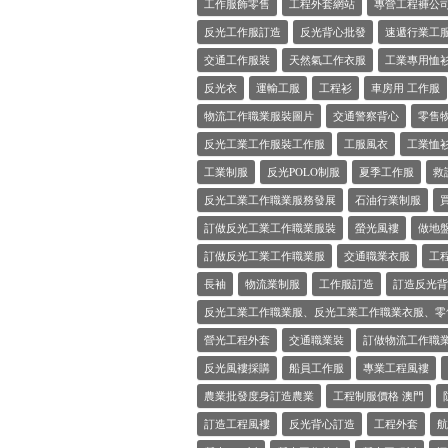
工作服飾零售
工程外套網站
專營工程褲公
反光工作服訂造
反光背心批發
速遞行業工
交通工作服裝
天然氣工作衣服
工業專用恤
反光衣
運輸工服
工程衫
車房用 工作服
物流工作職業服裝圖片
交通警察背心
零售
反光工業工作服裝工作服
工服風衣
工業恤
工業制服
反光POLO制服
夏季工作服
救
反光工業工作職業服務發展
石油行業制服
訂做反光工業工作職業服裝
螢光風褸
做地
訂做反光工業工作職業服
交通職業衣服
工
長袖
物流業制服
工作服訂造
訂造反光背
反光工業工作職業服、反光工業工作職業衣服、零
營光工程外套
交通職業裝
訂做物流工作職
反光風褸採購
船員工作服
專業工程風褸
農業批發度身訂造農業
工程制服價格 澳門
訂造工程風褸
反光背心訂造
工程外套
航