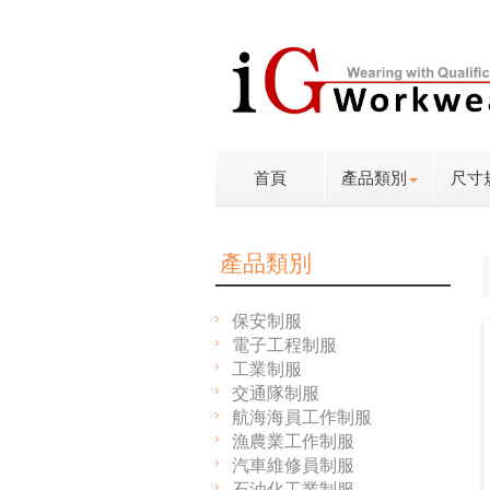
首頁
產品類別
尺寸
產品類別
保安制服
電子工程制服
工業制服
交通隊制服
航海海員工作制服
漁農業工作制服
汽車維修員制服
石油化工業制服