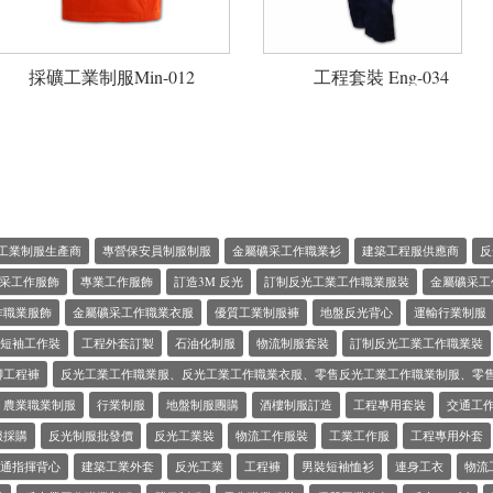
採礦工業制服Min-012
工程套裝 Eng-034
工業制服生產商
專營保安員制服制服
金屬礦采工作職業衫
建築工程服供應商
反
采工作服飾
專業工作服飾
訂造3M 反光
訂制反光工業工作職業服裝
金屬礦采工
作職業服飾
金屬礦采工作職業衣服
優質工業制服褲
地盤反光背心
運輸行業制服
短袖工作裝
工程外套訂製
石油化制服
物流制服套裝
訂制反光工業工作職業裝
腳工程褲
反光工業工作職業服、反光工業工作職業衣服、零售反光工業工作職業制服、零
農業職業制服
行業制服
地盤制服團購
酒樓制服訂造
工程專用套裝
交通工
服採購
反光制服批發價
反光工業裝
物流工作服裝
工業工作服
工程專用外套
通指揮背心
建築工業外套
反光工業
工程褲
男裝短袖恤衫
連身工衣
物流