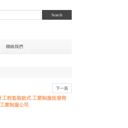
Search
聯絡我們
下一頁
套 設計工程套裝款式 工業制服批發商
制工業制服公司