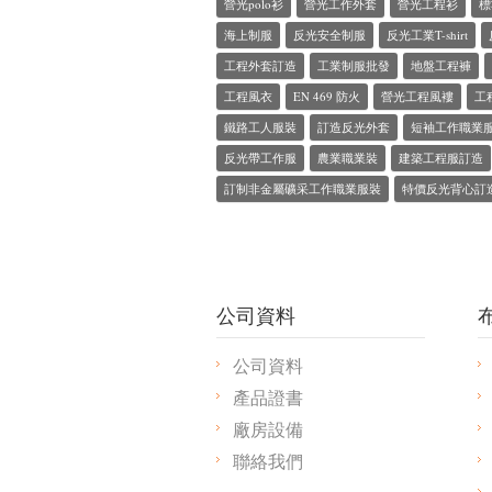
營光polo衫
營光工作外套
營光工程衫
標
海上制服
反光安全制服
反光工業T-shirt
工程外套訂造
工業制服批發
地盤工程褲
工程風衣
EN 469 防火
營光工程風褸
工
鐵路工人服裝
訂造反光外套
短袖工作職業
反光帶工作服
農業職業裝
建築工程服訂造
訂制非金屬礦采工作職業服裝
特價反光背心訂
公司資料
公司資料
產品證書
廠房設備
聯絡我們