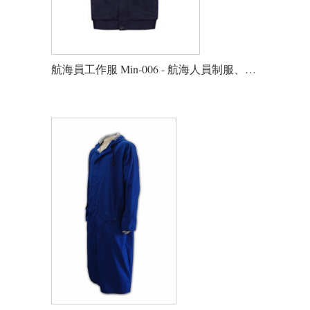
航海員工作服 Min-006 - 航海人員制服、航海人員服裝、航