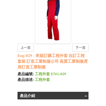
上一頁
下一頁
Eng-029 - 來版訂購工程外套 自訂工程
套裝 訂造工業制服公司 高質工業制服度
身訂造工業制服
產品編號:
工程外套 ENG-029
產品描述:
工程外套
產品介紹