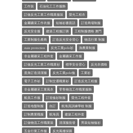
工作裝
石油化工工作服飾
訂做反光工業工作職業服裝
螢光工程衣
金屬礦采工作衣服
短袖衫書面語
訂造商場制服
反光安全服
建築工程服訂購
工程制服價格 澳門
工業制服生產商
訂造反光安全背心
物流行業 制服
stain protection
反光工業polo衫
漁農業制服
非金屬礦采工程外套
金屬礦采工作服
訂做反光工業工作職業衫
標準安全背心
反光衣價格
度身訂造清潔服
反光工業polo恤
工業衫
電子工作衫
訂制交通職業衫
訂造反光工程服
非金屬礦采工業風衣
零售物流工作職業服飾
船員工作服
訂造恤衫制服
螢光工程外套
訂造地盤制服
自訂
航海員訓練學校 制服
訂制農業職服
航海員
建築工程外套
訂做物流工作職業裝
清潔服批發
男裝短袖恤衫
五金行業工作服
反光風褸採購