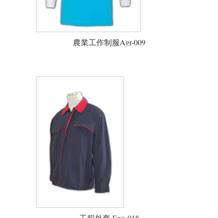
農業工作制服Agr-009
工程外套 Eng-018