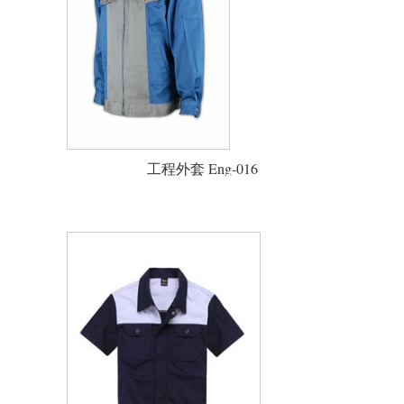
工程外套 Eng-016