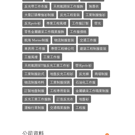
反光帶工作衣服
天然氣開採工作服飾
無塵衣
大量訂購餐恤衫制服
反光工程套裝
工業制服恤衫
反光polo衫
專業工程風褸
工作服訂製
營光
零售金屬礦采工作職業服飾
工作服價格
航海 Marine制服
物流制服套裝
交通工作服
車房用 工作服
專營工程褲公司
建築工程制服套裝
工服風褸
工業工作服
天然氣開採T恤反光工業工作衫
營光polo衫
工業制服款式
地盤反光工程衫
反光褲
商場制服
物流制服布料
工業制服採購
石油化工作服
訂製地盤制服
工程專用套裝
金屬礦采工作職業制服
反光工業工作服飾
訂造反光衣
地盤衫
運輸行業制服
交通職業服飾
工程服
公司資料