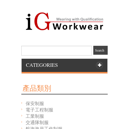
Search
CATEGORIES
產品類別
保安制服
電子工程制服
工業制服
交通隊制服
航海海員工作制服