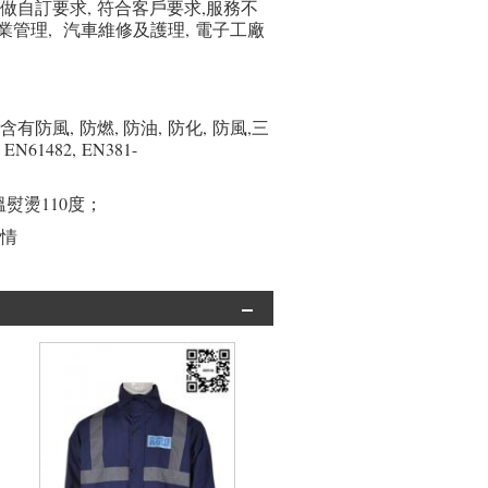
訂做
自訂
要求, 符合客戶要求,服務不
物業管理, 汽車維修及護理, 電子工廠
有防風, 防燃, 防油, 防化, 防風,三
61482, EN381-
熨燙110度；
詳情