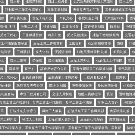
外套
防火衫
運輸業制服
自訂工程外套
反光短袖職業制服工業恤衫
防火上衣
訂制反光工業工作職業衫
專業工業制服
專業反光背心訂造
零售金屬礦采工作職
制服
保安員制服
營光工程外套
3M反光衫
餐飲制服公司
工業恤衫物料
標
批發 澳門
地盤工人衫
行業制服
工業恤衫服
訂造餐飲制服
航海員
地盤
反光工程衫
工作服批發價
農業外套
反光風褸採購
建築工程服供應商
交通衫
業工作職業服務發展
反光工業工作職業衫
工服恤衫
石油開採職業服
價格
訂
造清潔服
工服襯衫
反光短袖
優質清潔服
航海員訓練學校 制服
船員制服
外套
防火工業衫
勞保服
營光職業服
反光工業外套
石油化工工作服飾
交通
服
職業服
反光衫
訂造反光背心公司
零售金屬礦采工作職業制服
天然氣開採
光工業背心
船員訓練制服
金屬礦采工作職業衫
工程外套批發商
工程風衣
工
短袖外套
防靜電反光帶外套
EN340 制服
專營優質制服
餐飲制服批發
供應反
業制服套裝
專營工程外套公司
交通人員制服
地盤人員服標準
長袖
運輸物流
反光工業工作職業衫、反光工業工作職業裝、反光工業工作職業
地盤工人背心
地盤制
公司
訂造反光安全背心
鐵路工人服裝
訂做反光工業工作職業衫
農業職業制服
光工程外套
物流人士制服
工程維修人員外套
反光背心批發商
農業職位服
石
業工作職業衣服、零售反光工業工作職業制服、零售反光工業工作職業服飾、零售反
特價