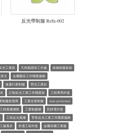
反光帶制服 Refu-002
反光工業裝
天然氣開採工作服
維修制服套裝
業英文
金屬礦采工作職業服飾
速遞行業制服
營光工業衫
衣
訂制反光工業工作職業裝
工程專用外套
業制服批發商
工業全套制服
stain protection
工程風褸價格
工業制服褲
防靜電外套
業
工程反光風褸
零售反光工業工作職業服飾
工服風衣
舒適工程外套
金屬采礦工業服