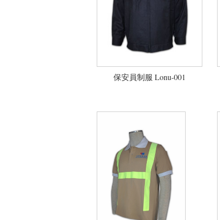
保安員制服 Lonu-001