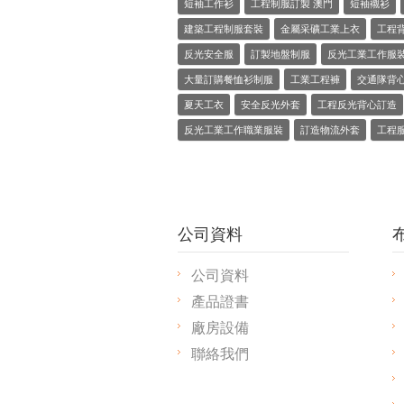
短袖工作衫
工程制服訂製 澳門
短袖襯衫
建築工程制服套裝
金屬采礦工業上衣
工程
反光安全服
訂製地盤制服
反光工業工作服
大量訂購餐恤衫制服
工業工程褲
交通隊背
夏天工衣
安全反光外套
工程反光背心訂造
反光工業工作職業服裝
訂造物流外套
工程
公司資料
公司資料
產品證書
廠房設備
聯絡我們