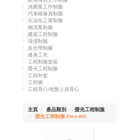
漁農業工作制服
汽車維修員制服
石油化工業制服
物流業制服
建築工程制服
清潔制服
反光帶制服
連身工衣
工程制服套裝
螢光工程制服
工程外套
工程褲
工程背心/地盤人員背心
主頁
產品類別
螢光工程制服
螢光工程制服 Flwu-002