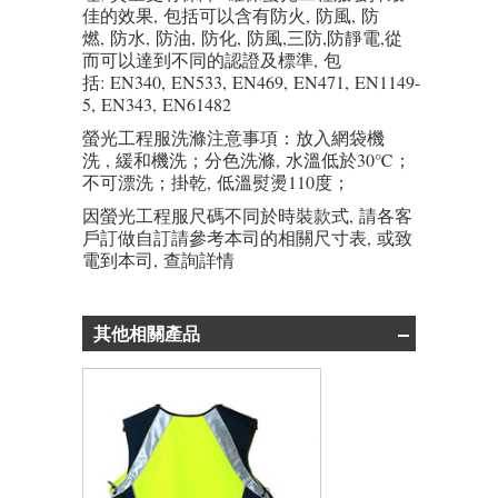
佳的效果, 包括可以含有防火, 防風, 防
燃, 防水, 防油, 防化, 防風,三防,防靜電,從
而可以達到不同的認證及標準, 包
括: EN340, EN533, EN469, EN471, EN1149-
5, EN343, EN61482
螢光工程服
洗滌注意事項：放入網袋機
洗 , 緩和機洗；分色洗滌, 水溫低於30℃；
不可漂洗；掛乾, 低溫熨燙110度；
因
螢光工程服
尺碼不同於時裝款式, 請各客
戶訂做
自訂
請參考本司的相關尺寸表, 或致
電到本司, 查詢詳情
其他相關產品