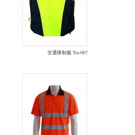
交通隊制服 Tra-007