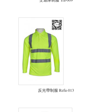
反光帶制服 Refu-013