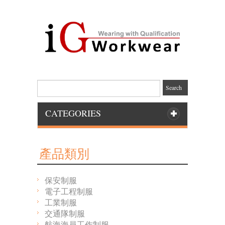
Search
CATEGORIES
產品類別
保安制服
電子工程制服
工業制服
交通隊制服
航海海員工作制服