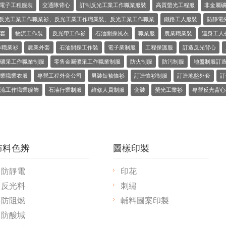
電子工程服裝
交通隊背心
訂制反光工業工作職業服裝
高質螢光工程服
非金屬
反光工業工作職業衫、反光工業工作職業裝、反光工業工作職業
鐵路工人服裝
防靜電
外套
物流工作裝
反光帶工作衫
石油開採風衣
職業服
農業職業裝
連身工人
作職業衫
農業外套
石油開採工作裝
電子業制服
工程保護服
訂造反光背心
礦采工作職業制服
零售金屬礦采工作職業制服
防火制服
防污制服
地盤制服訂
業職業衣服
專營工程外套公司
男裝短袖恤衫
訂造恤衫制服
訂造地盤外套
訂
流工作職業服飾
石油行業制服
維修人員制服
套裝
螢光工業衫
專營反光背心
布料色辨
圖樣印製
防靜電
印花
反光料
刺繡
防阻燃
輔料圖案印製
防酸堿