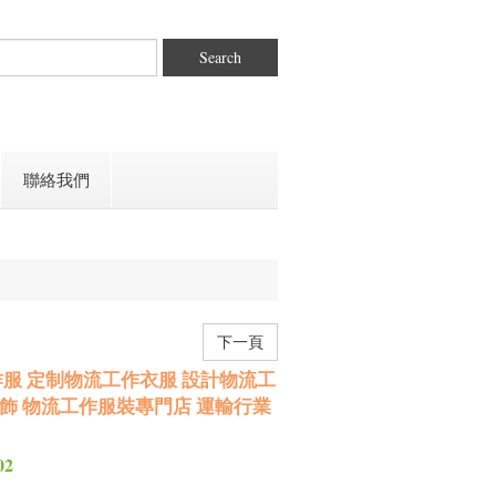
Search
聯絡我們
下一頁
流工作服 定制物流工作衣服 設計物流工
飾 物流工作服裝專門店 運輸行業
02