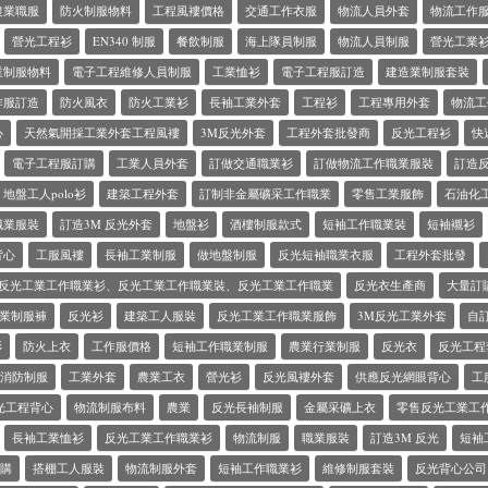
農業職服
防火制服物料
工程風褸價格
交通工作衣服
物流人員外套
物流工作
營光工程衫
EN340 制服
餐飲制服
海上隊員制服
物流人員制服
營光工業
業制服物料
電子工程維修人員制服
工業恤衫
電子工程服訂造
建造業制服套裝
作服訂造
防火風衣
防火工業衫
長袖工業外套
工程衫
工程專用外套
物流工
心
天然氣開採工業外套工程風褸
3M反光外套
工程外套批發商
反光工程衫
快
電子工程服訂購
工業人員外套
訂做交通職業衫
訂做物流工作職業服裝
訂造
地盤工人polo衫
建築工程外套
訂制非金屬礦采工作職業
零售工業服飾
石油化
職業服裝
訂造3M 反光外套
地盤衫
酒樓制服款式
短袖工作職業裝
短袖襯衫
背心
工服風褸
長袖工業制服
做地盤制服
反光短袖職業衣服
工程外套批發
反光工業工作職業衫、反光工業工作職業裝、反光工業工作職業
反光衣生產商
大量訂
業制服褲
反光衫
建築工人服裝
反光工業工作職業服飾
3M反光工業外套
自
衫
防火上衣
工作服價格
短袖工作職業制服
農業行業制服
反光衣
反光工程
消防制服
工業外套
農業工衣
營光衫
反光風褸外套
供應反光網眼背心
工
光工程背心
物流制服布料
農業
反光長袖制服
金屬采礦上衣
零售反光工業工
長袖工業恤衫
反光工業工作職業衫
物流制服
職業服裝
訂造3M 反光
短袖
購
搭棚工人服裝
物流制服外套
短袖工作職業衫
維修制服套裝
反光背心公司