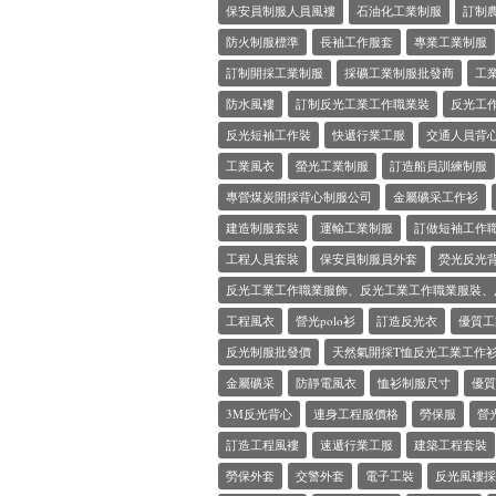
保安員制服人員風褸
石油化工業制服
訂制
防火制服標準
長袖工作服套
專業工業制服
訂制開採工業制服
採礦工業制服批發商
工
防水風褸
訂制反光工業工作職業裝
反光工
反光短袖工作裝
快遞行業工服
交通人員背
工業風衣
螢光工業制服
訂造船員訓練制服
專營煤炭開採背心制服公司
金屬礦采工作衫
建造制服套裝
運輸工業制服
訂做短袖工作
工程人員套裝
保安員制服員外套
熒光反光
反光工業工作職業服飾、反光工業工作職業服裝、
工程風衣
營光polo衫
訂造反光衣
優質工
反光制服批發價
天然氣開採T恤反光工業工作
金屬礦采
防靜電風衣
恤衫制服尺寸
優質
3M反光背心
連身工程服價格
勞保服
營
訂造工程風褸
速遞行業工服
建築工程套裝
勞保外套
交警外套
電子工裝
反光風褸採