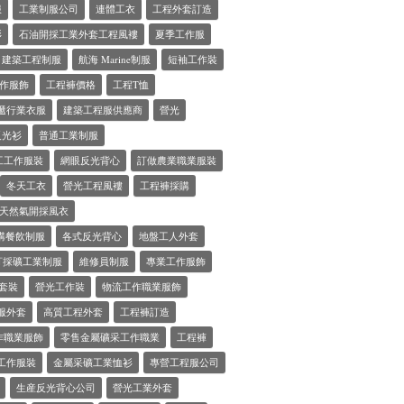
服
工業制服公司
連體工衣
工程外套訂造
衫
石油開採工業外套工程風褸
夏季工作服
建築工程制服
航海 Marine制服
短袖工作裝
作服飾
工程褲價格
工程T恤
遞行業衣服
建築工程服供應商
營光
反光衫
普通工業制服
工工作服裝
網眼反光背心
訂做農業職業服裝
冬天工衣
營光工程風褸
工程褲採購
天然氣開採風衣
購餐飲制服
各式反光背心
地盤工人外套
訂採礦工業制服
維修員制服
專業工作服飾
套裝
營光工作裝
物流工作職業服飾
服外套
高質工程外套
工程褲訂造
作職業服飾
零售金屬礦采工作職業
工程褲
工作服裝
金屬采礦工業恤衫
專營工程服公司
生産反光背心公司
營光工業外套