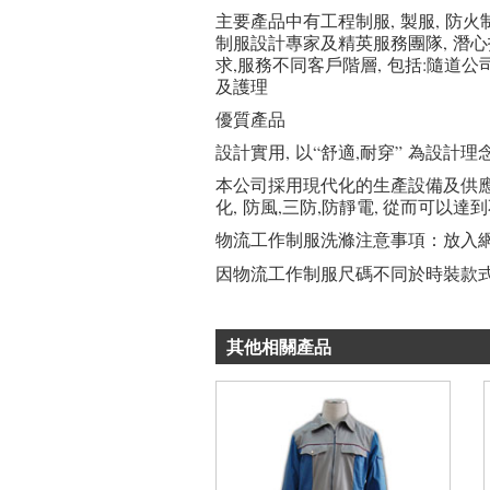
主要產品中有工程制服, 製服, 防火
制服
設計專家及精英服務團隊, 潛心
求,服務不同客戶階層, 包括:隨道公司
及護理
優質產品
設計實用, 以“舒適,耐穿” 為設計理
本公司採用現代化的生產設備及供應鏈
化, 防風,三防,防靜電, 從而可以達到不同的認證
物流工作制服
洗滌注意事項：放入網袋
因
物流工作制服
尺碼不同於時裝款式
其他相關產品