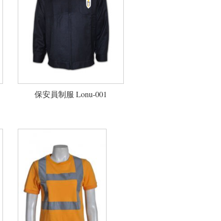
保安員制服 Lonu-001