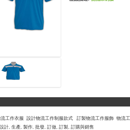
流工作衣服 設計物流工作制服款式 訂製物流工作服飾 物流
設計, 生產, 製作, 批發, 訂做, 訂製, 訂購與銷售