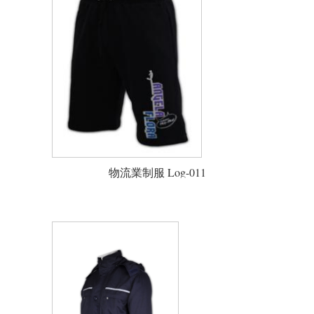
物流業制服 Log-011