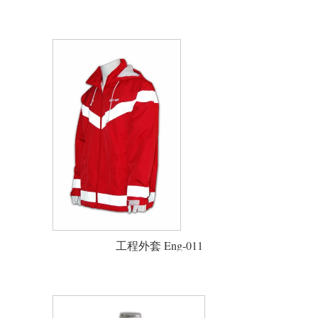
工程外套 Eng-011