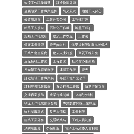
物流工作職業服裝
訂造物流外套
金屬礦采工作職業服飾
防火風衣
地盤工人背心
優質清潔服
工業外套公司
工程褲訂造
鐵路工人服裝
石油化工作服
地盤工程衫
短袖工作職業衫
物流工作衣服
工作裝
價廉工業外套
營光polo衫
保安員制服制服批發價格
工業外套生產商
物流人士制服
高質工程外套
反光短袖工作裝
工程套裝
反光背心生產商
反光帶工作職業制服
連體工作服
營光
訂做短袖工作職業裝
專營工程外套公司
訂制農業職業服飾
五金行業工作服
快遞行業衣服
交通職業服飾
農業行業制服
3M反光物料
物流工作職業服務發展
專業製作開採工業制服
恤衫制服款式
反光衣價格
工業制服
建築工業外套
交通職業裝
工程人員制服
消防制服廠
勞保制服
電子工程維修人員制服