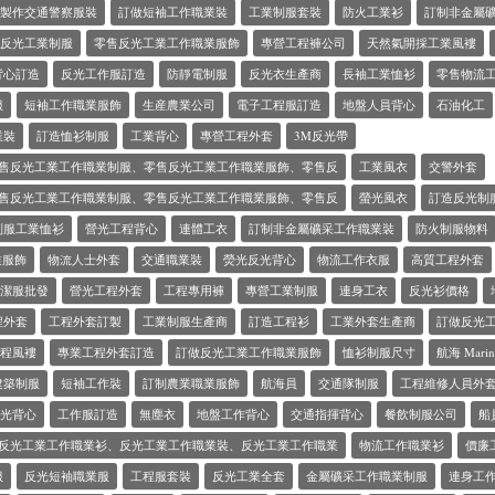
製作交通警察服裝
訂做短袖工作職業裝
工業制服套裝
防火工業衫
訂制非金屬
反光工業制服
零售反光工業工作職業服飾
專營工程褲公司
天然氣開採工業風褸
背心訂造
反光工作服訂造
防靜電制服
反光衣生產商
長袖工業恤衫
零售物流
服
短袖工作職業服飾
生産農業公司
電子工程服訂造
地盤人員背心
石油化工
業裝
訂造恤衫制服
工業背心
專營工程外套
3M反光帶
售反光工業工作職業制服、零售反光工業工作職業服飾、零售反
工業風衣
交警外套
售反光工業工作職業制服、零售反光工業工作職業服飾、零售反
螢光風衣
訂造反光制
制服工業恤衫
營光工程背心
連體工衣
訂制非金屬礦采工作職業裝
防火制服物料
業服飾
物流人士外套
交通職業裝
熒光反光背心
物流工作衣服
高質工程外套
潔服批發
營光工程外套
工程專用褲
專營工業制服
連身工衣
反光衫價格
程外套
工程外套訂製
工業制服生產商
訂造工程衫
工業外套生產商
訂做反光
程風褸
專業工程外套訂造
訂做反光工業工作職業服飾
恤衫制服尺寸
航海 Mari
建築制服
短袖工作裝
訂制農業職業服飾
航海員
交通隊制服
工程維修人員外
光背心
工作服訂造
無塵衣
地盤工作背心
交通指揮背心
餐飲制服公司
船
反光工業工作職業衫、反光工業工作職業裝、反光工業工作職業
物流工作職業衫
價廉
服
反光短袖職業服
工程服套裝
反光工業全套
金屬礦采工作職業制服
連身工