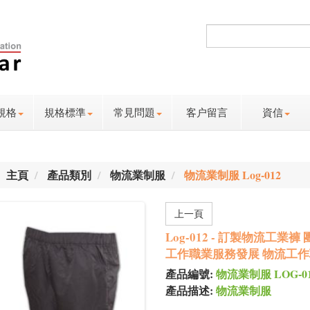
規格
規格標準
常見問題
客户留言
資信
主頁
產品類別
物流業制服
物流業制服 Log-012
上一頁
Log-012 - 訂製物流工
工作職業服務發展 物流工
產品編號:
物流業制服 LOG-0
產品描述:
物流業制服