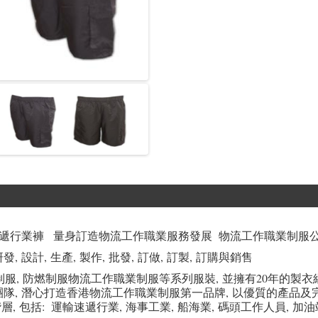
速遞行業褲 量身訂造物流工作職業服務發展 物流工作職業制服
發, 設計, 生產, 製作, 批發, 訂做, 訂製, 訂購與銷售
制服, 防燃制服
物流工作職業制服
等系列服裝, 並擁有20年的製衣
隊, 潛心打造香港
物流工作職業制服
第一品牌, 以優質的產品及
, 包括: 運輸速遞行業, 海事工業, 船海業, 碼頭工作人員, 加油