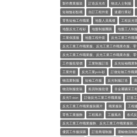
製作農業服裝
訂造反光衣
物流人士制服
短袖恤衫點襯
自訂工程外套
速遞行業衫
零售短袖工作職業
地盤人員風褸
工程反光
地盤反光工程衫
地盤制服團購
地盤工人制
工業保護服
地盤工程外套
反光工業工作職
反光工業工作職業服、反光工業工作職業衣服、零
反光工業工作職業服、反光工業工作職業衣服、零
工作服批發價
工業制服訂造
反光短袖職業
工業外套
反光工業polo衫
訂做短袖工作職
物流業制服
短袖工作服
反光制服訂造
清
物流制服套裝
船員制服批發
非金屬礦采工
反光T-shirt
訂做反光工業工作職業服
訂造工
反光工業工作職業服裝圖片
職業服裝
工程
零售工業服飾
工程風衣
工服風衣
各式反
反光工業工作職業服飾、反光工業工作職業服裝、
優質工作服採購
訂造商場制服
運輸物流制