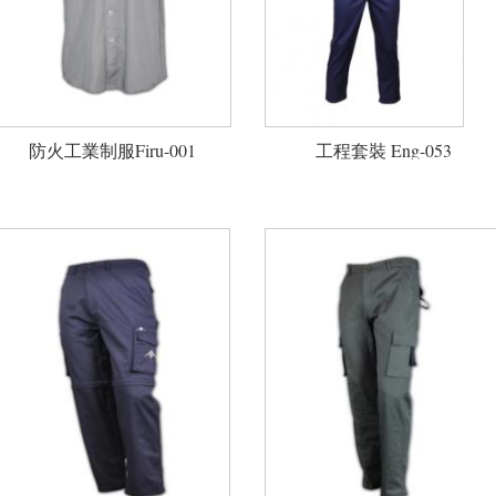
防火工業制服Firu-001
工程套裝 Eng-053