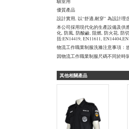
驗室用
優質產品
設計實用, 以“舒適,耐穿” 為設計理
本公司採用現代化的生產設備及供應鏈
化, 防風, 防酸鹼, 阻燃, 防火花,
括:EN14419, EN11611, EN14404,EN
物流工作職業制服
洗滌注意事項：放
因
物流工作職業制服
尺碼不同於時裝
其他相關產品