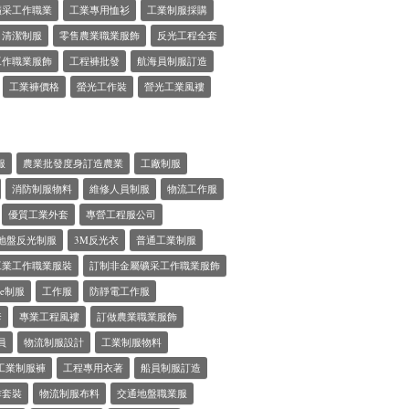
礦采工作職業
工業專用恤衫
工業制服採購
清潔制服
零售農業職業服飾
反光工程全套
工作職業服飾
工程褲批發
航海員制服訂造
工業褲價格
螢光工作裝
營光工業風褸
服
農業批發度身訂造農業
工廠制服
消防制服物料
維修人員制服
物流工作服
優質工業外套
專營工程服公司
地盤反光制服
3M反光衣
普通工業制服
工業工作職業服裝
訂制非金屬礦采工作職業服飾
ne制服
工作服
防靜電工作服
套
專業工程風褸
訂做農業職業服飾
員
物流制服設計
工業制服物料
工業制服褲
工程專用衣著
船員制服訂造
作套裝
物流制服布料
交通地盤職業服