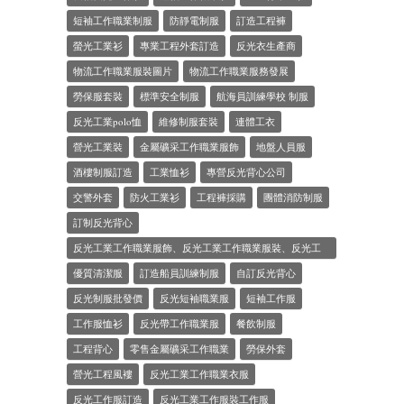
短袖工作職業制服
防靜電制服
訂造工程褲
螢光工業衫
專業工程外套訂造
反光衣生產商
物流工作職業服裝圖片
物流工作職業服務發展
勞保服套裝
標準安全制服
航海員訓練學校 制服
反光工業polo恤
維修制服套裝
連體工衣
營光工業裝
金屬礦采工作職業服飾
地盤人員服
酒樓制服訂造
工業恤衫
專營反光背心公司
交警外套
防火工業衫
工程褲採購
團體消防制服
訂制反光背心
反光工業工作職業服飾、反光工業工作職業服裝、反光工
業工作職業衫、反光工業工作職業裝、反光工業工作職業
優質清潔服
訂造船員訓練制服
自訂反光背心
反光制服批發價
反光短袖職業服
短袖工作服
工作服恤衫
反光帶工作職業服
餐飲制服
工程背心
零售金屬礦采工作職業
勞保外套
營光工程風褸
反光工業工作職業衣服
反光工作服訂造
反光工業工作服裝工作服