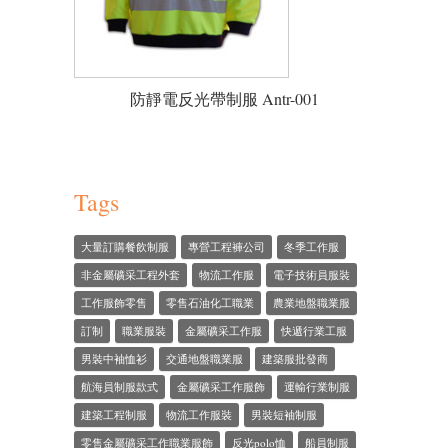
防靜電反光帶制服 Antr-001
Tags
大量訂購餐飲制服
專營工程褲公司
冬季工作服
非金屬礦采工程外套
物流工作服
電子技術員服裝
工作服飾零售
零售石油化工職業
農業地盤職業服
訂制
職業服裝
金屬礦采工作服
快遞行業工服
男裝中袖恤衫
交通地盤職業服
建築服批發商
航海員制服款式
金屬礦采工作服飾
運輸行業制服
建築工程制服
物流工作服裝
男裝短袖制服
零售金屬礦采工作職業服飾
反光polo恤
船員制服