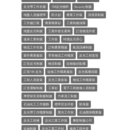
反光帶工作衣服
3M反光物料
Security制服
地盤人員服標準
防火衫
農業工作裝
清潔員制服
工作服訂製
農業職業衫
工業制服採購
地盤反光制服
工業外套生產商
訂造物流外套
連身工業制服
工作裝
特價反光背心
物流工作衣服
訂制農業職服
船員訓練制服
製作農業服裝
零售物流工作職業
反光工程套裝
訂造反光制服
物流制服
短袖恤衫點襯
訂造3M 反光
短袖工作職業服裝
反光風褸採購
工程人員套裝
反光工業套裝
物流工作職業裝
訂造運輸制服
工業衫
電子工程維修人員制服
專營保安員制服制服
汽車員工制服
石油化工工作服飾
標準安全外套
航海服
反光帶工作職業制服
螢光工作裝
石油開採職業服
反光工程褲
反光工業工作裝
餐飲制服公司
短袖制服
反光工業工作衫
修身工程外套