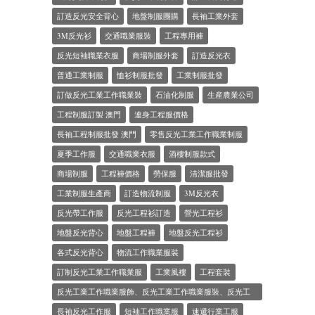
訂造反光安全背心
地盤制服團購
長袖工業外套
3M反光衫
交通職業服裝
工程專用褲
反光短袖職業衣服
商場制服外套
訂造反光衣
普通工業制服
恤衫制服批發
工業制服批發
訂做反光工業工作職業裝
石油化制服
生産農業公司
工程制服訂製 澳門
連身工程服價格
長袖工程制服批發 澳門
零售反光工業工作職業制服
夏季工作服
交通職業衣服
酒樓制服款式
商場制服
工程褲價格
勞保服
清潔服批發
工業制服生產商
訂造物流制服
3M反光衣
反光帶工作服
反光工程衫訂造
營光工程衫
地盤反光背心
地盤工程褲
地盤反光工程衫
各式反光背心
物流工作職業服裝
訂制反光工業工作職業服
工業風褸
工程套裝
反光工業工作職業服飾、反光工業工作職業服裝、反光工
業工作職業衫、反光工業工作職業裝、反光工業工作職業
長袖反光工作服
短袖工作職業服
速遞行業工服