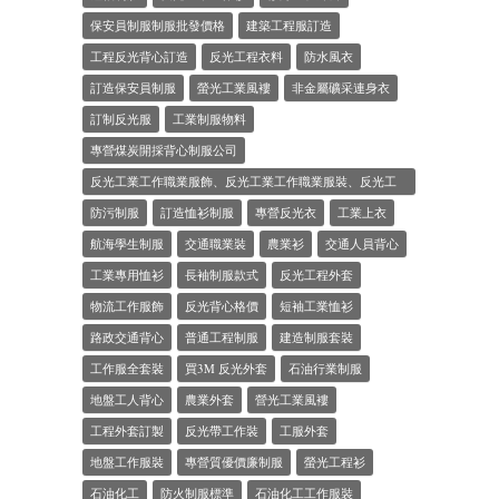
保安員制服制服批發價格
建築工程服訂造
工程反光背心訂造
反光工程衣料
防水風衣
訂造保安員制服
螢光工業風褸
非金屬礦采連身衣
訂制反光服
工業制服物料
專營煤炭開採背心制服公司
反光工業工作職業服飾、反光工業工作職業服裝、反光工
業工作職業衫、反光工業工作職業裝、反光工業工作職業
防污制服
訂造恤衫制服
專營反光衣
工業上衣
航海學生制服
交通職業裝
農業衫
交通人員背心
工業專用恤衫
長袖制服款式
反光工程外套
物流工作服飾
反光背心格價
短袖工業恤衫
路政交通背心
普通工程制服
建造制服套裝
工作服全套裝
買3M 反光外套
石油行業制服
地盤工人背心
農業外套
營光工業風褸
工程外套訂製
反光帶工作裝
工服外套
地盤工作服裝
專營質優價廉制服
螢光工程衫
石油化工
防火制服標準
石油化工工作服裝