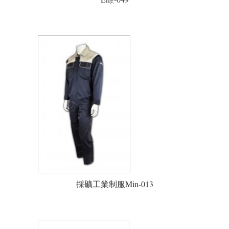
採礦工業制服Min-013