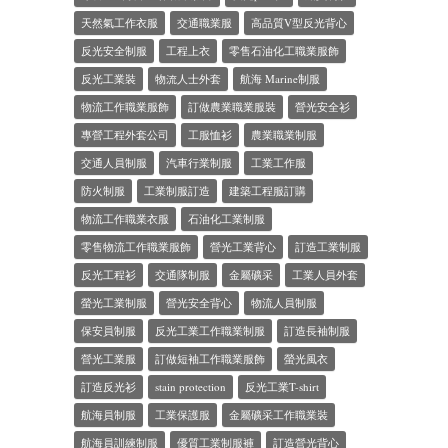
天然氣工作衣服
交通職業服
高品質V型反光背心
反光安全制服
工程上衣
零售石油化工職業服飾
反光工業裝
物流人士外套
航海 Marine制服
物流工作職業服飾
訂做農業職業服裝
營光安全衫
專營工程外套公司
工服恤衫
農業職業制服
交通人員制服
汽車行業制服
工業工作服
防火制服
工業制服訂造
建築工程服訂購
物流工作職業衣服
石油化工業制服
零售物流工作職業服飾
營光工業背心
訂造工業制服
反光工程衫
交通隊制服
金屬礦采
工業人員外套
螢光工業制服
營光安全背心
物流人員制服
保安員制服
反光工業工作職業制服
訂造長袖制服
營光工業服
訂做短袖工作職業服飾
螢光風衣
訂造反光衫
stain protection
反光工業T-shirt
航海員制服
工業保護服
金屬礦采工作職業裝
航海員訓練制服
優質工業制服褲
訂造營光背心