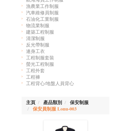
漁農業工作制服
汽車維修員制服
石油化工業制服
物流業制服
建築工程制服
清潔制服
反光帶制服
連身工衣
工程制服套裝
螢光工程制服
工程外套
工程褲
工程背心/地盤人員背心
主頁
產品類別
保安制服
保安員制服 Lonu-003