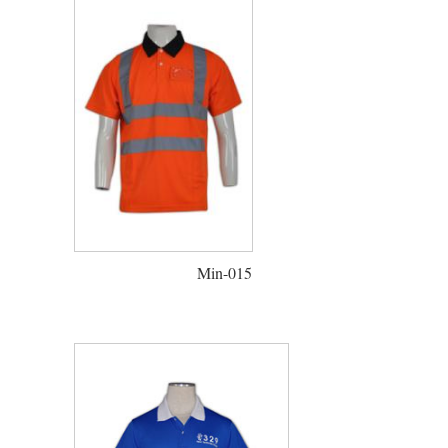
Min-015