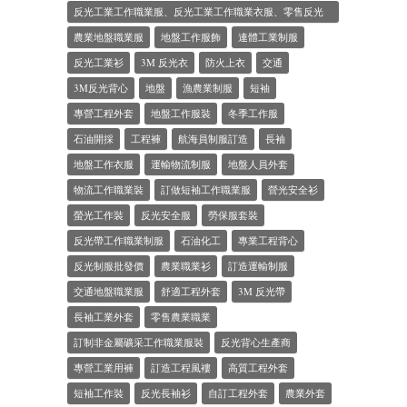
反光工業工作職業服、反光工業工作職業衣服、零售反光
工業工作職業制服、零售反光工業工作職業服飾、零售反
農業地盤職業服
地盤工作服飾
連體工業制服
反光工業衫
3M 反光衣
防火上衣
交通
3M反光背心
地盤
漁農業制服
短袖
專營工程外套
地盤工作服裝
冬季工作服
石油開採
工程褲
航海員制服訂造
長袖
地盤工作衣服
運輸物流制服
地盤人員外套
物流工作職業裝
訂做短袖工作職業服
營光安全衫
螢光工作裝
反光安全服
勞保服套裝
反光帶工作職業制服
石油化工
專業工程背心
反光制服批發價
農業職業衫
訂造運輸制服
交通地盤職業服
舒適工程外套
3M 反光帶
長袖工業外套
零售農業職業
訂制非金屬礦采工作職業服裝
反光背心生產商
專營工業用褲
訂造工程風褸
高質工程外套
短袖工作裝
反光長袖衫
自訂工程外套
農業外套