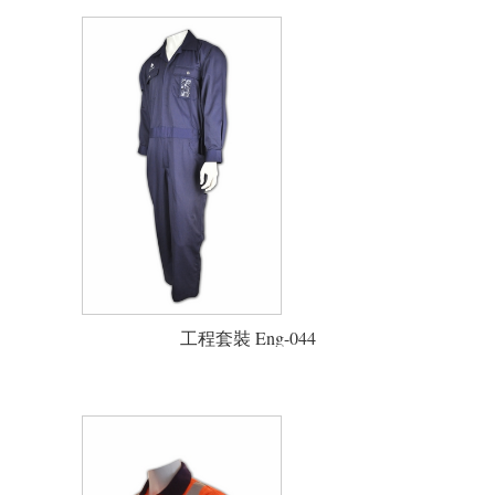
工程套裝 Eng-044