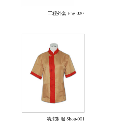
工程外套 Eng-020
清潔制服 Shou-001