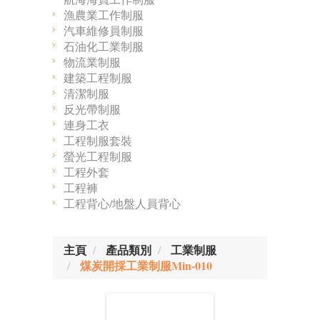
漁農業工作制服
汽車維修員制服
石油化工業制服
物流業制服
建築工程制服
清潔制服
反光帶制服
連身工衣
工程制服套裝
螢光工程制服
工程外套
工程褲
工程背心/地盤人員背心
主頁
產品類別
工業制服
煤炭開採工業制服Min-010