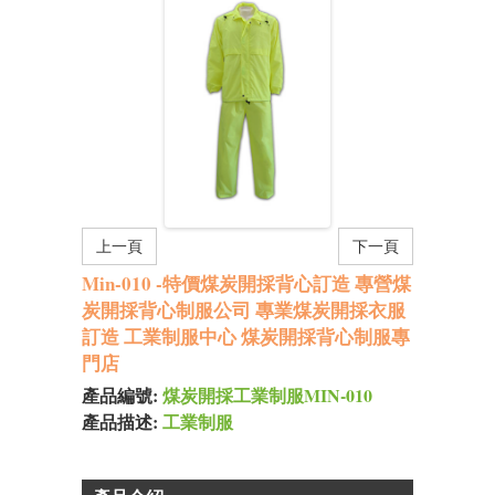
上一頁
下一頁
Min-010 -特價煤炭開採背心訂造 專營煤
炭開採背心制服公司 專業煤炭開採衣服
訂造 工業制服中心 煤炭開採背心制服專
門店
產品編號:
煤炭開採工業制服MIN-010
產品描述:
工業制服