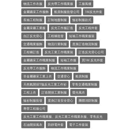
物流工作衣服
反光帶工作職業服
工服風褸
金屬礦采工作服飾
船員制服批發公司
3M反光外套
長袖工程制服
訂制地盤制服
恤衫制服款式
金屬采礦工業服
反光工作服訂造
反光工程外套
自訂反光背心
工程褲批發
短袖工作職業服裝
交通職業服飾
物流行業制服
度身訂造物流制服
工程褲訂造
反光工業工作職業裝
訂造反光背心公司
金屬礦采工作職業制服
短袖工作服
買3M 反光外套
反光帶工作服飾
物流工作職業制服
非金屬礦采工業上衣
交通背心
船員制服
天然氣開採T恤反光工業工作衫
零售交通職業制服
工程上衣
訂造開採工業制服
螢光風衣
恤衫制服批發
度身訂造安全背心
團體消防制服
專營工程服公司
反光工業工作職業服、反光工業工作職業衣服、零售反光
工業工作職業制服、零售反光工業工作職業服飾、零售反
石油開採風衣
防靜電外套
電子工作套裝