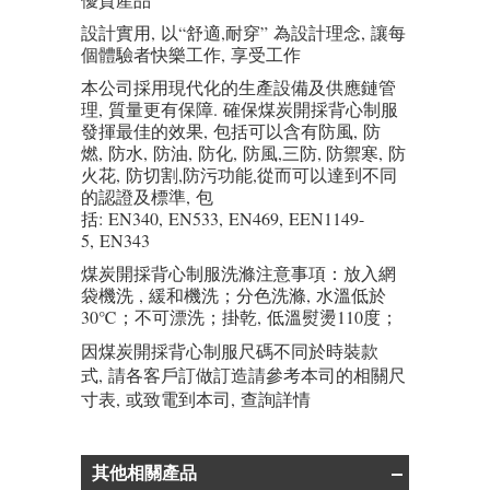
設計實用, 以“舒適,耐穿” 為設計理念, 讓每
個體驗者快樂工作, 享受工作
本公司採用現代化的生產設備及供應鏈管
理, 質量更有保障. 確保
煤炭開採背心制服
發揮最佳的效果, 包括可以含有防風, 防
燃, 防水, 防油, 防化, 防風,三防, 防禦寒, 防
火花, 防切割,防污功能,從而可以達到不同
的認證及標準, 包
括: EN340, EN533, EN469, EEN1149-
5, EN343
煤炭開採背心制服
洗滌注意事項：放入網
袋機洗 , 緩和機洗；分色洗滌, 水溫低於
30℃；不可漂洗；掛乾, 低溫熨燙110度；
因
煤炭開採背心制服
尺碼不同於時裝款
式, 請各客戶訂做
訂造
請參考本司的相關尺
寸表, 或致電到本司, 查詢詳情
其他相關產品