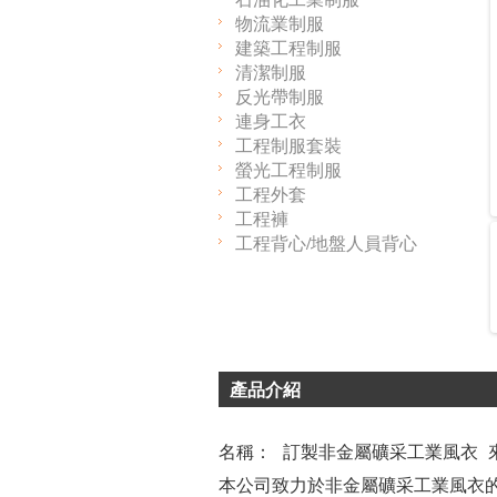
物流業制服
建築工程制服
清潔制服
反光帶制服
連身工衣
工程制服套裝
螢光工程制服
工程外套
工程褲
工程背心/地盤人員背心
產品介紹
名稱： 訂製非金屬礦采工業風衣 
本公司致力於
非金屬礦采工業風衣