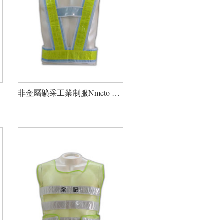
非金屬礦采工業制服Nmeto-001