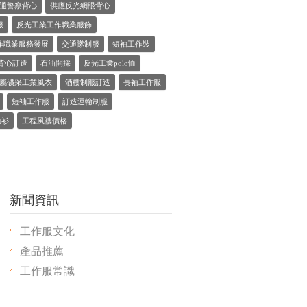
通警察背心
供應反光網眼背心
服
反光工業工作職業服飾
作職業服務發展
交通隊制服
短袖工作裝
背心訂造
石油開採
反光工業polo恤
屬礦采工業風衣
酒樓制服訂造
長袖工作服
短袖工作服
訂造運輸制服
恤衫
工程風褸價格
新聞資訊
工作服文化
產品推薦
工作服常識