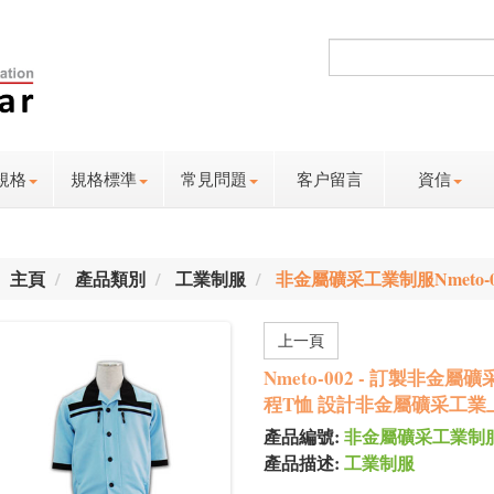
規格
規格標準
常見問題
客户留言
資信
主頁
產品類別
工業制服
非金屬礦采工業制服Nmeto-0
上一頁
Nmeto-002 - 訂製非
程T恤 設計非金屬礦采工業
產品編號:
非金屬礦采工業制服N
產品描述:
工業制服