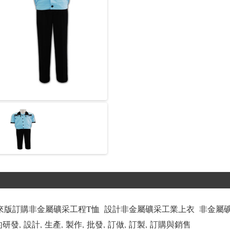
來版訂購非金屬礦采工程T恤 設計非金屬礦采工業上衣 非金屬
的研發, 設計, 生產, 製作, 批發, 訂做, 訂製, 訂購與銷售