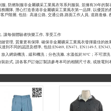
制服, 防燃制服
非金屬礦采工業風衣
等系列服裝, 並擁有20年的
務團隊, 潛心打造香港
非金屬礦采工業風衣
第一品牌, 以優質的
客戶階層, 包括: 高速公路, 交通公路,路面工作人員, 道路進修, 夜
念, 讓每個體驗者快樂工作, 享受工作
管理, 質量更有保障. 確保
非金屬礦采工業風衣
發揮最佳的效果,
同的認證及標準, 包括:EN469, EN471, EN1149-5, EN343, EN61
放入網袋機洗 , 緩和機洗；分色洗滌, 水溫低於30℃；不可漂洗；
裝款式, 請各客戶訂做
訂製
請參考本司的相關尺寸表, 或致電到本