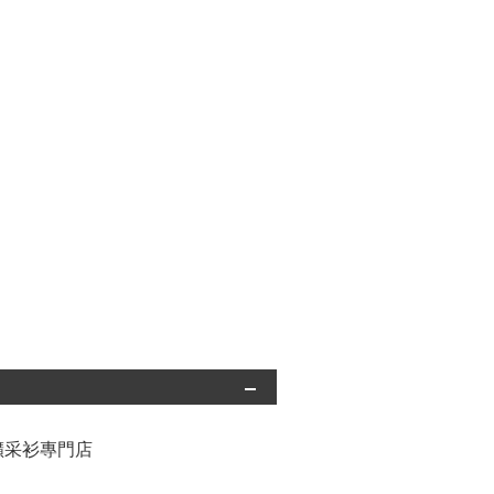
礦采衫專門店