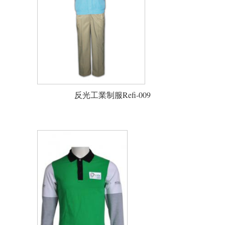
反光工業制服Refi-009