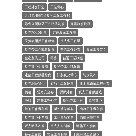
工程外套訂造
工業背心
天然氣開採T恤反光工業工作衫
零售金屬礦采工作職業制服
船員制服批發
反光POLO制服
訂造反光工程服
天然氣開採工作服飾
反光帶工作裝
反光帶工作職業制服
營光工作外套
反光工業英文
生産農業公司
零售
普通工業制服
反光背心批發商
反光帶工作職業服
建築工程服批發商
訂製反光背心
防水風衣
反光網眼背心
石油化工業制服
非金屬礦采工程外套
價格
營光安全衫
勞保外套
反光工作服訂造
地盤
建築工程外套
反光帶工作衫
救護背心
短袖工作職業服
製作農業服裝
物流工作職業服
反光背心生產商
工作服飾零售
酒樓制服訂造
營光職業衣服
反光安全制服
地盤工作服飾
長袖工作服
螢光工業制服
金屬采礦工業風衣