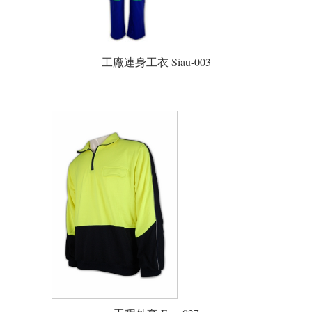
工廠連身工衣 Siau-003