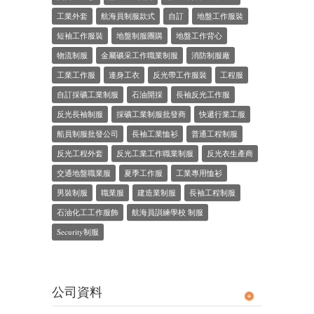
工業外套
航海員制服款式
自訂
地盤工作服裝
短袖工作服裝
地盤制服團購
地盤工作背心
物流制服
金屬礦采工作職業制服
消防制服廠
工業工作服
連身工衣
反光帶工作服裝
工程服
自訂採礦工業制服
石油開採
長袖反光工作服
反光長袖制服
採礦工業制服批發商
快遞行業工服
船員制服批發公司
長袖工業恤衫
普通工程制服
反光工程外套
反光工業工作職業制服
反光衣生產商
交通地盤職業服
夏季工作服
工業專用恤衫
男裝制服
職業服
建造業制服
長袖工程制服
石油化工工作服飾
航海員訓練學校 制服
Security制服
公司資料