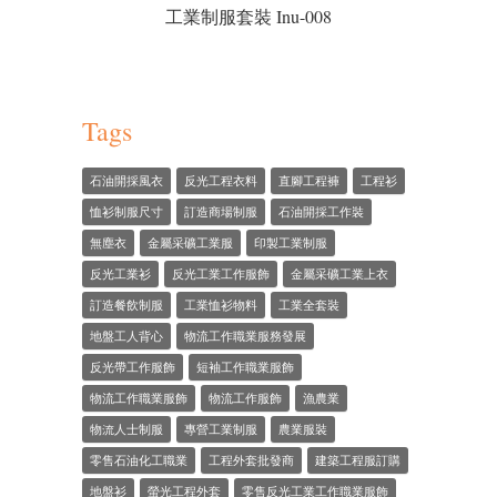
工業制服套裝 Inu-008
Tags
石油開採風衣
反光工程衣料
直腳工程褲
工程衫
恤衫制服尺寸
訂造商場制服
石油開採工作裝
無塵衣
金屬采礦工業服
印製工業制服
反光工業衫
反光工業工作服飾
金屬采礦工業上衣
訂造餐飲制服
工業恤衫物料
工業全套裝
地盤工人背心
物流工作職業服務發展
反光帶工作服飾
短袖工作職業服飾
物流工作職業服飾
物流工作服飾
漁農業
物流人士制服
專營工業制服
農業服裝
零售石油化工職業
工程外套批發商
建築工程服訂購
地盤衫
螢光工程外套
零售反光工業工作職業服飾