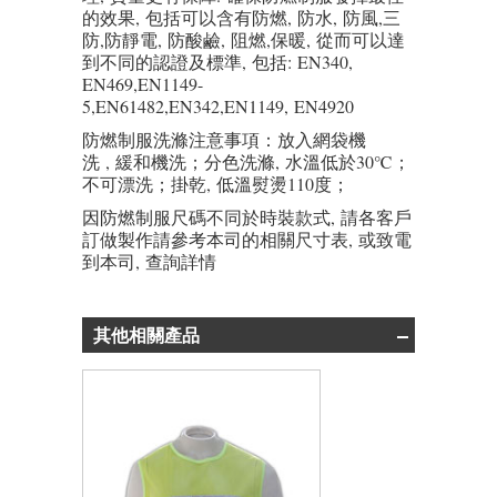
的效果, 包括可以含有防燃, 防水, 防風,三
防,防靜電, 防酸鹼, 阻燃,保暖, 從而可以達
到不同的認證及標準, 包括: EN340,
EN469,EN1149-
5,EN61482,EN342,EN1149, EN4920
防燃制服洗滌注意事項：放入網袋機
洗 , 緩和機洗；分色洗滌, 水溫低於30℃；
不可漂洗；掛乾, 低溫熨燙110度；
因防燃制服尺碼不同於時裝款式, 請各客戶
訂做製作請參考本司的相關尺寸表, 或致電
到本司, 查詢詳情
其他相關產品