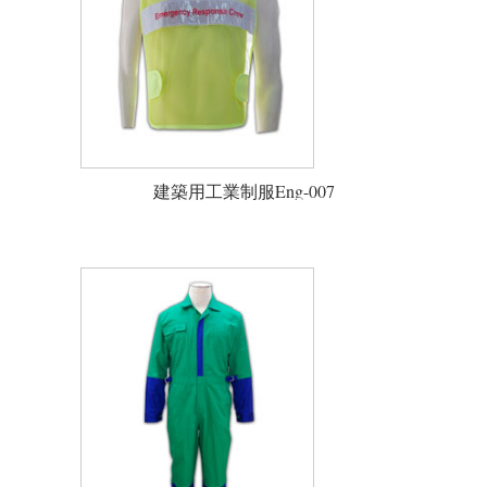
建築用工業制服Eng-007