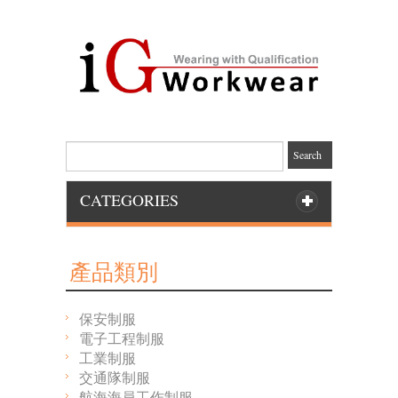
Search
CATEGORIES
產品類別
保安制服
電子工程制服
工業制服
交通隊制服
航海海員工作制服