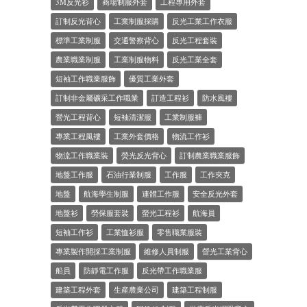
3M反光衫
商場制服外套
工程專用外套
訂制反光背心
工業制服採購
反光工業工作衣服
標準工業制服
交通警察背心
反光工程套裝
農業職業制服
工業制服物料
反光工業全套
短袖工作職業服飾
優質工業外套
訂制非金屬礦采工作職業
訂造工程衫
防水風褸
營光工程背心
短袖清潔服
工業制服褲
專業工程風褸
工業外套價格
物流工作衫
物流工作職業裝
熒光反光背心
訂制農業職業服飾
地盤工作服
石油行業制服
工作服
工作夾克
地盤
航海學生制服
連體工作服
安全反光外套
地盤衫
勞保服套裝
螢光工程衫
航海員
短袖工作衫
工業恤衫服
零售職業服裝
專業製作開採工業制服
維修人員制服
營光工業背心
船員
防靜電工作服
反光帶工作職業服
建築工程外套
生産農業公司
建築工程制服