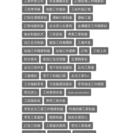
工業外套公司
非金屬礦采衫
訂做短袖工作職業衫
工程專用褲
地盤工作服裝
工程外套訂製
訂制交通職業裝
運輸行業制服
運輸工服
訂製地盤制服
反光背心生產商
金屬礦采工作職業衫
恤衫制服款式
工程套裝
專業工業制服
自訂反光制服
建築工程服團購
工服外套
短袖工作職業制服
短袖工作服飾
訂制
工程上衣
防水風衣
度身訂造清潔服
交通職業衫
反光工程外套
電子技術員服裝
反光工業服
工服襯衫
電子工程服訂購
反光工業Tee
工作服飾零售
天然氣開採風衣
零售物流工作職業
營光背心
工程專用衣著
stain protection
工程服套裝
專營工業外套
零售反光工業工作職業制服
特價採礦工業制服
零售工業服飾
職業制服
路政交通背心
訂造工程褲
工業服供應商
營光工業風褸