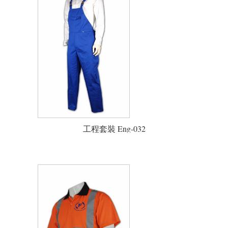
工程套裝 Eng-032