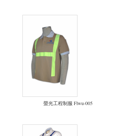
螢光工程制服 Flwu-005