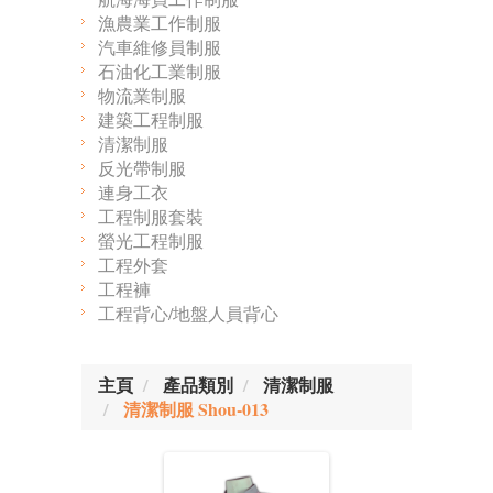
漁農業工作制服
汽車維修員制服
石油化工業制服
物流業制服
建築工程制服
清潔制服
反光帶制服
連身工衣
工程制服套裝
螢光工程制服
工程外套
工程褲
工程背心/地盤人員背心
主頁
產品類別
清潔制服
清潔制服 Shou-013