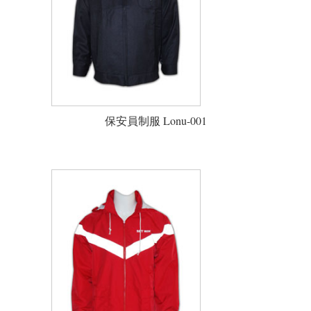
保安員制服 Lonu-001