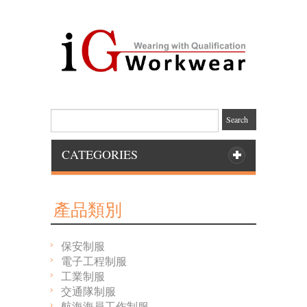
Search
CATEGORIES
產品類別
保安制服
電子工程制服
工業制服
交通隊制服
航海海員工作制服