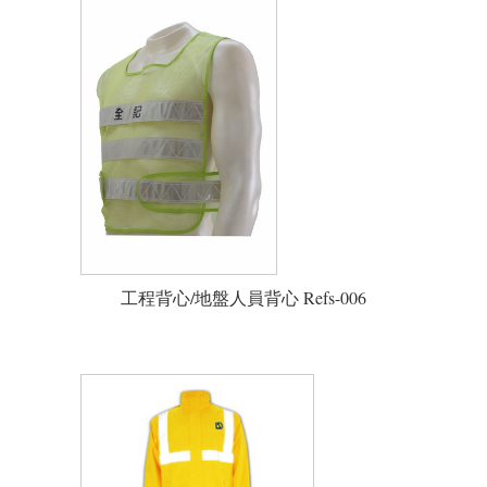
工程背心/地盤人員背心 Refs-006