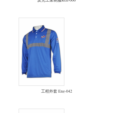
工程外套 Eng-042