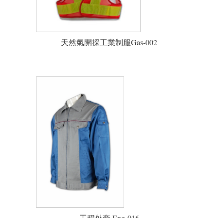
天然氣開採工業制服Gas-002
工程外套 Eng-016