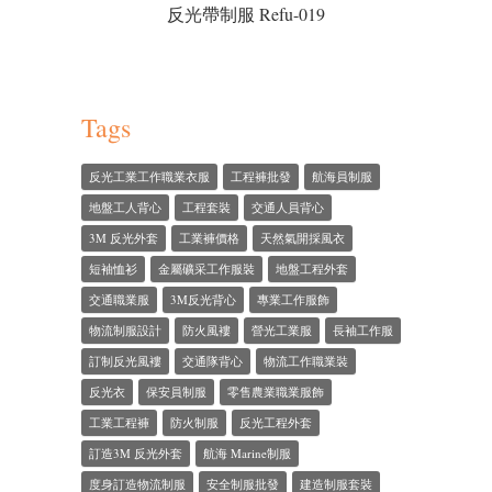
反光帶制服 Refu-019
Tags
反光工業工作職業衣服
工程褲批發
航海員制服
地盤工人背心
工程套裝
交通人員背心
3M 反光外套
工業褲價格
天然氣開採風衣
短袖恤衫
金屬礦采工作服裝
地盤工程外套
交通職業服
3M反光背心
專業工作服飾
物流制服設計
防火風褸
營光工業服
長袖工作服
訂制反光風褸
交通隊背心
物流工作職業裝
反光衣
保安員制服
零售農業職業服飾
工業工程褲
防火制服
反光工程外套
訂造3M 反光外套
航海 Marine制服
度身訂造物流制服
安全制服批發
建造制服套裝