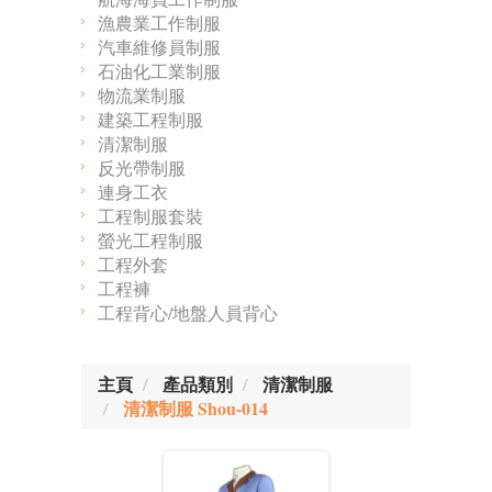
漁農業工作制服
汽車維修員制服
石油化工業制服
物流業制服
建築工程制服
清潔制服
反光帶制服
連身工衣
工程制服套裝
螢光工程制服
工程外套
工程褲
工程背心/地盤人員背心
主頁
產品類別
清潔制服
清潔制服 Shou-014