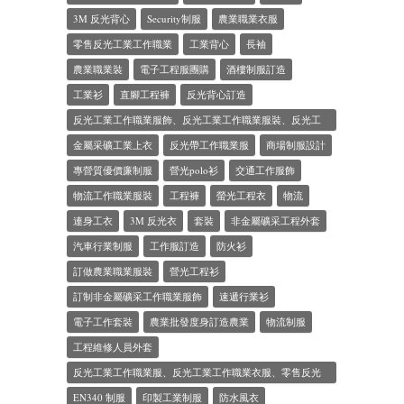
3M 反光背心
Security制服
農業職業衣服
零售反光工業工作職業
工業背心
長袖
農業職業裝
電子工程服團購
酒樓制服訂造
工業衫
直腳工程褲
反光背心訂造
反光工業工作職業服飾、反光工業工作職業服裝、反光工
業工作職業衫、反光工業工作職業裝、反光工業工作職業
金屬采礦工業上衣
反光帶工作職業服
商場制服設計
專營質優價廉制服
營光polo衫
交通工作服飾
物流工作職業服裝
工程褲
螢光工程衣
物流
連身工衣
3M 反光衣
套裝
非金屬礦采工程外套
汽車行業制服
工作服訂造
防火衫
訂做農業職業服裝
營光工程衫
訂制非金屬礦采工作職業服飾
速遞行業衫
電子工作套裝
農業批發度身訂造農業
物流制服
工程維修人員外套
反光工業工作職業服、反光工業工作職業衣服、零售反光
工業工作職業制服、零售反光工業工作職業服飾、零售反
EN340 制服
印製工業制服
防水風衣