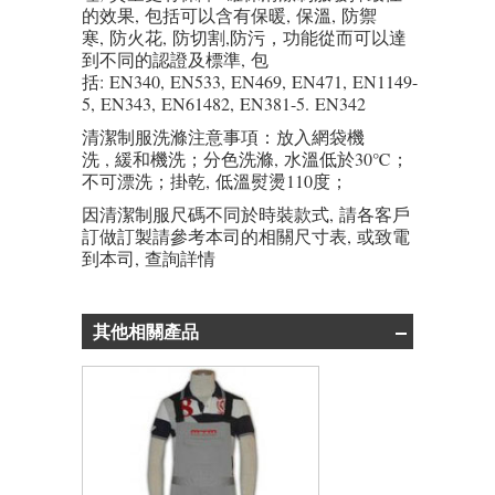
的效果, 包括可以含有保暖, 保溫, 防禦
寒, 防火花, 防切割,防污，功能從而可以達
到不同的認證及標準, 包
括: EN340, EN533, EN469, EN471, EN1149-
5, EN343, EN61482, EN381-5. EN342
清潔制服洗滌注意事項：放入網袋機
洗 , 緩和機洗；分色洗滌, 水溫低於30℃；
不可漂洗；掛乾, 低溫熨燙110度；
因清潔制服尺碼不同於時裝款式, 請各客戶
訂做訂製請參考本司的相關尺寸表, 或致電
到本司, 查詢詳情
其他相關產品