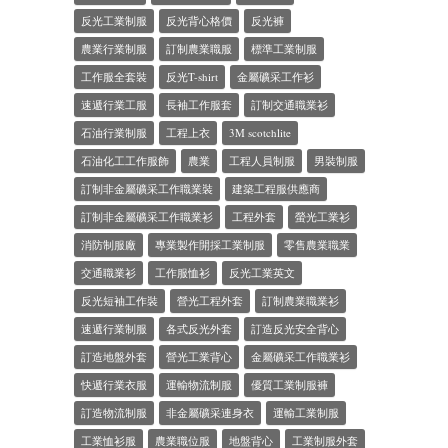
反光工業制服
反光背心格價
反光褲
農業行業制服
訂制農業職服
標準工業制服
工作服全套裝
反光T-shirt
金屬礦采工作衫
速遞行業工服
長袖工作服套
訂制交通職業衫
石油行業制服
工程上衣
3M scotchlite
石油化工工作服飾
農業
工程人員制服
男裝制服
訂制非金屬礦采工作職業裝
建築工程服供應商
訂制非金屬礦采工作職業衫
工程外套
螢光工業衫
消防制服廠
專業製作開採工業制服
零售農業職業
交通職業衫
工作服恤衫
反光工業英文
反光短袖工作裝
營光工程外套
訂制農業職業衫
速遞行業制服
各式反光外套
訂造反光安全背心
訂造地盤外套
營光工業背心
金屬礦采工作職業衫
快遞行業衣服
運輸物流制服
優質工業制服褲
訂造物流制服
非金屬礦采連身衣
運輸工業制服
工業恤衫服
農業職位服
地盤背心
工業制服外套