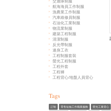
交通隊制服
航海海員工作制服
漁農業工作制服
汽車維修員制服
石油化工業制服
物流業制服
建築工程制服
清潔制服
反光帶制服
連身工衣
工程制服套裝
螢光工程制服
工程外套
工程褲
工程背心/地盤人員背心
Tags
訂制
零售短袖工作職業服飾
營光工業背心