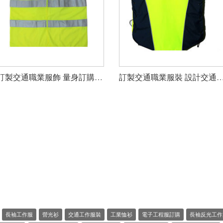
訂製交通職業服飾 量身訂購交通職業背心 訂造多樣交通職業衫 定制反光交通背心 交通地盤職業服專門店
訂製交通職業服裝 設計交通職業服款式 定制交通職業服飾 打造交通職業服務發展 
長袖工作服
營光衫
交通工作服裝
工業恤衫
電子工程服訂購
長袖反光工作