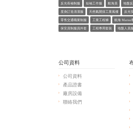
反光長袖制服
短袖工作服
航海員
地盤反
度身訂造清潔服
天然氣開採工業風褸
反光
零售交通職業制服
工業工程褲
航海 Marin
保安員制服員外套
工程專用套裝
地盤人員
公司資料
公司資料
產品證書
廠房設備
聯絡我們