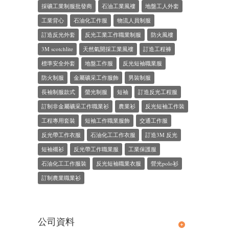
採礦工業制服批發商
石油工業風褸
地盤工人外套
工業背心
石油化工作服
物流人員制服
訂造反光外套
反光工業工作職業制服
防火風褸
3M scotchlite
天然氣開採工業風褸
訂造工程褲
標準安全外套
地盤工作服
反光短袖職業服
防火制服
金屬礦采工作服飾
男裝制服
長袖制服款式
螢光制服
短袖
訂造反光工程服
訂制非金屬礦采工作職業衫
農業衫
反光短袖工作裝
工程專用套裝
短袖工作職業服飾
交通工作服
反光帶工作衣服
石油化工工作衣服
訂造3M 反光
短袖襯衫
反光帶工作職業服
工業保護服
石油化工工作服裝
反光短袖職業衣服
營光polo衫
訂制農業職業衫
公司資料