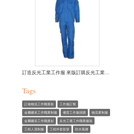
訂造反光工業工作服 來版訂購反光工業工作制服 定制反光工業工作服飾 設計反光工業工作服裝公司 制服供應商
Tags
訂做物流工作職業裝
工作服訂製
金屬礦采工作職業制服
優質工作服採購
物流業制服
金屬礦采工作職業衫
反光工業工作職業服裝
工程人員制服
工程外套批發
防水風褸