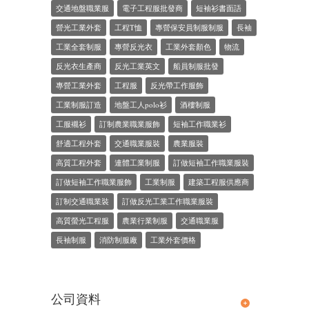
交通地盤職業服
電子工程服批發商
短袖衫書面語
營光工業外套
工程T恤
專營保安員制服制服
長袖
工業全套制服
專營反光衣
工業外套顏色
物流
反光衣生產商
反光工業英文
船員制服批發
專營工業外套
工程服
反光帶工作服飾
工業制服訂造
地盤工人polo衫
酒樓制服
工服襯衫
訂制農業職業服飾
短袖工作職業衫
舒適工程外套
交通職業服裝
農業服裝
高質工程外套
連體工業制服
訂做短袖工作職業服裝
訂做短袖工作職業服飾
工業制服
建築工程服供應商
訂制交通職業裝
訂做反光工業工作職業服裝
高質螢光工程服
農業行業制服
交通職業服
長袖制服
消防制服廠
工業外套價格
公司資料