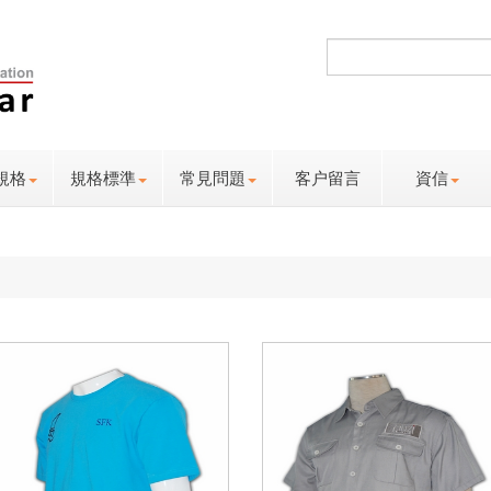
規格
規格標準
常見問題
客户留言
資信