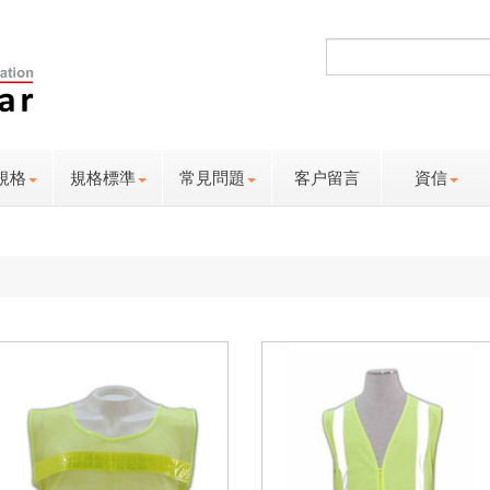
規格
規格標準
常見問題
客户留言
資信