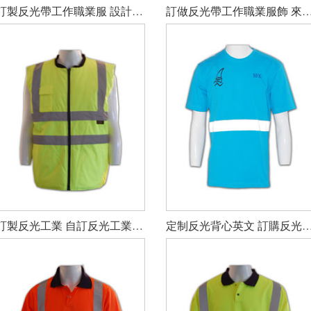
訂製反光帶工作職業服 設計反光帶工作職業制服款式 零售反光帶工作職業制服 反光帶制服專門店
訂做反光帶工作職業服飾 來版訂購反光帶制服 量身訂購反光帶工作職業服
訂製反光工業 自訂反光工業裝款式 設計反光工業英文 反光工業制服專門店 stain protection
定制反光背心英文 訂購反光背心 香港 訂製反光背心價錢 反光背心零售 反