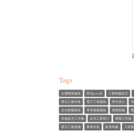
Tags
交通職業服裝
營光polo衫
工業制服款式
營光工業外套
電子工程服裝
營光背心
非
反光制服套裝
零售職業服裝
職業制服
農
長袖反光工作服
反光工業背心
農業工作裝
螢光工業風褸
農業外套
船員制服
工程風