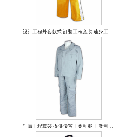
設計工程外套款式 訂製工程套裝 連身工作服訂造 獨家工業制服系列 工業制服套裝供應商
訂購工程套裝 提供優質工業制服 工業制服批發商 訂造工業制服 工業制服公司