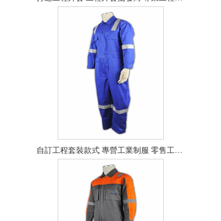
自訂工程套裝款式 專營工業制服 零售工業制服 工業制服網 工業制服公司