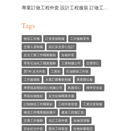
專業訂做工程外套 設計工程服裝 訂做工程上衣 自製工程外套 工程外套制服專門店HK
Tags
物流工作服
訂造長袖制服
工作服飾零售
交通人員制服
自訂反光背心設計
反光工業工作職業服裝
短袖外套
零售石油化工職業服飾
工業制服公司
交通背心
買3M 反光外套
工業衫
石油開採工作裝
工作服價格
大量訂購餐飲制服
農業職位服
專營煤炭開採背心制服公司
救護背心
標準安全衫
男裝短袖恤衫
反光短袖職業衣服
訂制物流工作職業衫
工程外套批發
工業全套制服
物流工作職業服裝圖片
建築工程服訂造
交通工作服飾
自訂工程外套
短袖清潔服
安全反光外套
螢光工程套裝
短袖衫書面語