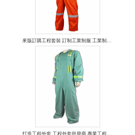
來版訂購工程套裝 訂制工業制服 工業制服批發商 工業制服套裝供應商
打造工程外套 工程外套批發商 專業工程外套訂造 專售高質工程外套 工程外套供應商