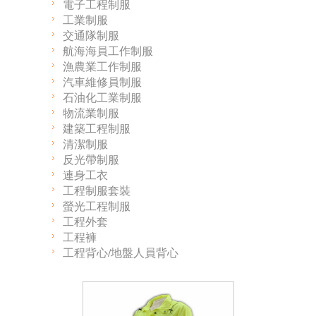
電子工程制服
工業制服
交通隊制服
航海海員工作制服
漁農業工作制服
汽車維修員制服
石油化工業制服
物流業制服
建築工程制服
清潔制服
反光帶制服
連身工衣
工程制服套裝
螢光工程制服
工程外套
工程褲
工程背心/地盤人員背心