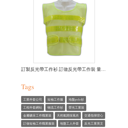
訂製反光帶工作衫 訂做反光帶工作裝 量身訂造反光帶工作職業服 訂購反光帶工作職業制服 反光帶制服公司
Tags
工業外套公司
短袖工作服
地盤polo衫
工程外套網站
物流工作衫
營光工業裝
金屬礦采工作職業裝
天然氣開採風衣
交通指揮背心
訂做短袖工作職業服裝
地盤工人外套
反光工業英文