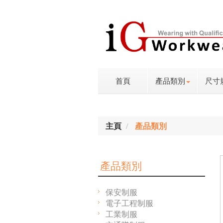
首頁
產品類別
尺寸
主頁
產品類別
產品類別
保安制服
電子工程制服
工業制服