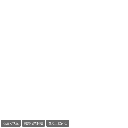
石油化制服
農業行業制服
營光工程背心