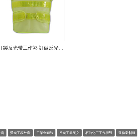
訂製反光帶工作衫 訂做反光帶工作裝 量身訂造反光帶工作職業服 訂購反光帶工作職業制服 反光帶制服公司
外套
螢光工程外套
工業全套裝
反光工業英文
石油化工工作服裝
運輸業制服