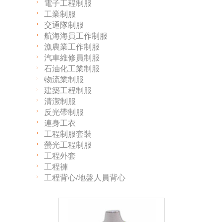
電子工程制服
工業制服
交通隊制服
航海海員工作制服
漁農業工作制服
汽車維修員制服
石油化工業制服
物流業制服
建築工程制服
清潔制服
反光帶制服
連身工衣
工程制服套裝
螢光工程制服
工程外套
工程褲
工程背心/地盤人員背心