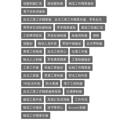
地盤制服訂造
做地盤制服
物流工作職業服裝
電子技術員服裝
反光工業工作職業服、反光工業工作職業衣服、零售反光
工業工作職業制服、零售反光工業工作職業服飾、零售反
專營保安員制服制服
零售職業服裝
建築工程服訂造
工程專用套裝
男裝短袖制服
維修員制服
價格
地盤衫
物流人員外套
男裝中袖恤衫
反光帶制服
專業工程風褸
反光工程背心
交通工作服
物流人士制服
零售農業職業
工業制服恤衫
工業工作服
長袖工業恤衫
短袖工作職業服
反光工業服
普通工業制服
營光工程外套
3M反光外套
防火風褸
電子工程制服
反光工業工作職業服務發展
交通隊制服
建築工業外套
度身訂造清潔服
工作夾克
物流工作服裝
巡守隊背心
Security制服
物流工作職業衣服