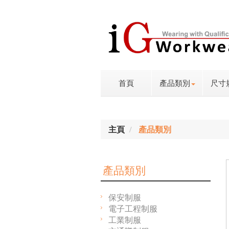
首頁
產品類別
尺寸
主頁
產品類別
產品類別
保安制服
電子工程制服
工業制服