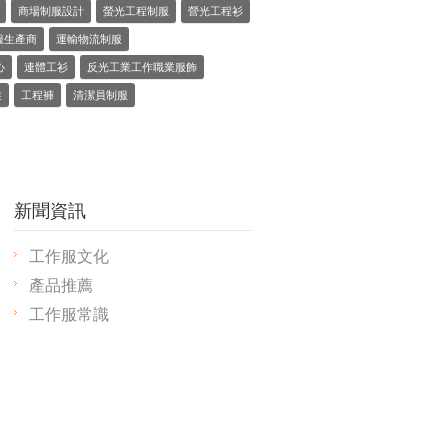
商場制服設計
螢光工程制服
營光工程衫
服生產商
運輸物流制服
心
連體工衫
反光工業工作職業服飾
裝
工程褲
清潔員制服
新聞資訊
工作服文化
產品推薦
工作服常識