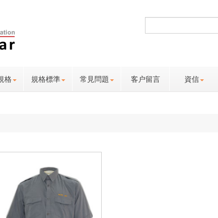
規格
規格標準
常見問題
客户留言
資信