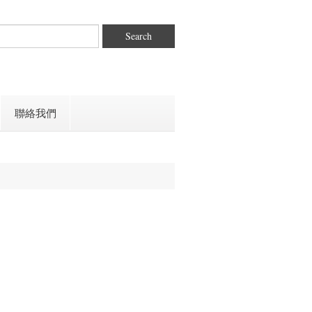
Search
聯絡我們