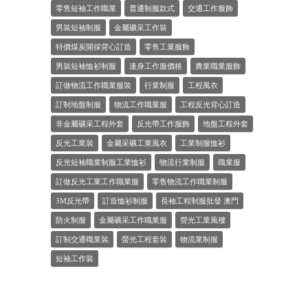
零售短袖工作職業
普通制服款式
交通工作服飾
男裝短袖制服
金屬礦采工作裝
特價煤炭開採背心訂造
零售工業服飾
男裝短袖恤衫制服
連身工作服價格
農業職業服飾
訂做物流工作職業服裝
行業制服
工程風衣
訂制地盤制服
物流工作職業服
工程反光背心訂造
非金屬礦采工程外套
反光帶工作服飾
地盤工程外套
反光工業裝
金屬采礦工業風衣
工業制服恤衫
反光短袖職業制服工業恤衫
物流行業制服
職業服
訂做反光工業工作職業服
零售物流工作職業制服
3M反光帶
訂造恤衫制服
長袖工程制服批發 澳門
防火制服
金屬礦采工作職業服
營光工業風褸
訂制交通職業裝
螢光工程套裝
物流業制服
短袖工作裝