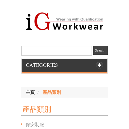
Search
CATEGORIES
主頁
產品類別
產品類別
保安制服