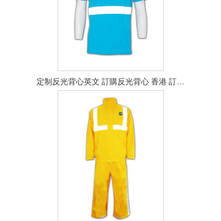
定制反光背心英文 訂購反光背心 香港 訂製反光背心價錢 反光背心零售 反光背心供應商 hk