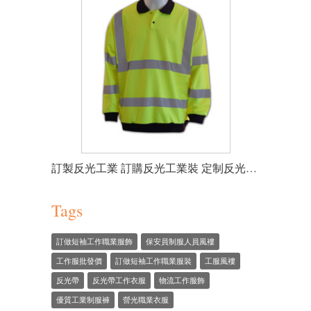
訂製反光工業 訂購反光工業裝 定制反光工業英文 反光背心批發格價 反光工業制服公司 反光背心專門店
Tags
訂做短袖工作職業服飾
保安員制服人員風褸
工作服批發價
訂做短袖工作職業服裝
工服風褸
反光帶
反光帶工作衣服
物流工作服飾
優質工業制服褲
營光職業衣服