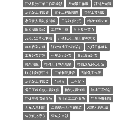
訂做反光工業工作職業衫
反光帶工作服
訂制反光服
反光帶工作服飾
電子工程服團購
專營工業制服
專營保安員制服制服
工業制服公司
物流制服外套
恤衫制服款式
工程專用褲
地盤反光背心
反光安全背心制服
訂做反光工業工作職業裝
農業職業衣服
訂做短袖工作職業衫
交通工作服裝
工程外套訂造
生産反光外套
各式反光外套
農業制服
物流工作職業服裝
特價反光背心訂造
航海員制服訂造
工業制服批發
石油化工作服
反光帶工作服裝
勞保服
工程背心
電子工程維修人員制服
物流人員制服
短袖工業恤衫
訂做農業職業服飾
石油化工工作服飾
訂造地盤制服
工程人員制服
金屬礦采工作職業裝
維修人員制服
特價反光背心
營光安全衫