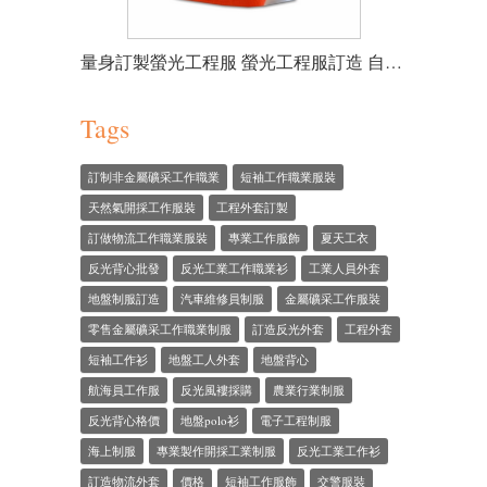
量身訂製螢光工程服 螢光工程服訂造 自訂螢光工程服訂款式 螢光工程服網站 螢光工程服專門店
Tags
訂制非金屬礦采工作職業
短袖工作職業服裝
天然氣開採工作服裝
工程外套訂製
訂做物流工作職業服裝
專業工作服飾
夏天工衣
反光背心批發
反光工業工作職業衫
工業人員外套
地盤制服訂造
汽車維修員制服
金屬礦采工作服裝
零售金屬礦采工作職業制服
訂造反光外套
工程外套
短袖工作衫
地盤工人外套
地盤背心
航海員工作服
反光風褸採購
農業行業制服
反光背心格價
地盤polo衫
電子工程制服
海上制服
專業製作開採工業制服
反光工業工作衫
訂造物流外套
價格
短袖工作服飾
交警服裝