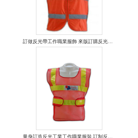
訂做反光帶工作職業服飾 來版訂購反光帶制服 量身訂購反光帶工作職業服 反光帶制服專門店
量身訂造反光工業工作職業服裝 訂制反光工業工作職業衫 來版訂購反光工業制服 3M scotchlite 反光工業制服專門店