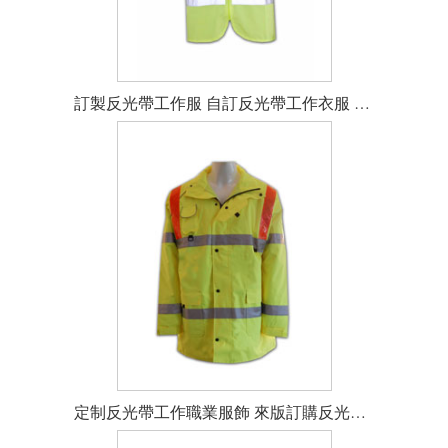
訂製反光帶工作服 自訂反光帶工作衣服 量身訂造反光帶工作制服 定制反光帶工作服飾 反光帶工作服裝供應商
定制反光帶工作職業服飾 來版訂購反光帶工作職業服裝 設計反光帶工作職業衫 反光帶工作職業裝供應商