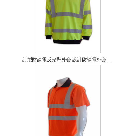
訂製防靜電反光帶外套 設計防靜電外套 打造防靜電風衣 防靜電反光帶外套專門店