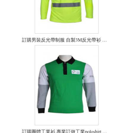
訂購男裝反光帶制服 自製3M反光帶衫 設計反光帶制服公司 反光帶poloshirt供應商HK
訂購團體工業衫 專業訂做工業poloshirt 設計反光帶中心 反光帶工業制服供應商HK