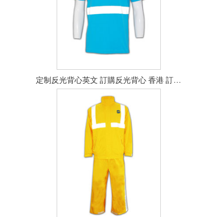
定制反光背心英文 訂購反光背心 香港 訂製反光背心價錢 反光背心零售 反光背心供應商 hk