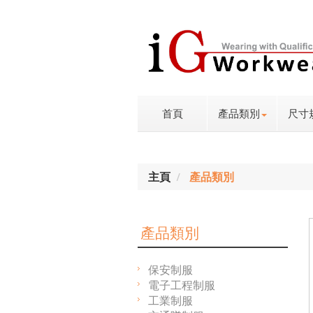
首頁
產品類別
尺寸
主頁
產品類別
產品類別
保安制服
電子工程制服
工業制服