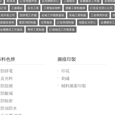
te
航海員
訂造地盤外套
反光網眼背心
工服恤衫
金屬礦采工作服
普通制
服訂造
工服襯衫
反光工業
工業恤衫物料
價廉工業制服褲
訂造反光背心公司
工程外套公司
防靜電工作服
短袖工作職業服裝
長袖工業制服
工程專用外套
築服批發商
優質消防制服
交警服裝
訂造商場制服
地盤反光背心
金屬礦采工
金屬礦采工作服裝
專營工業制服
訂做物流工作職業服
布料色辨
圖樣印製
防靜電
印花
反光料
刺繡
防阻燃
輔料圖案印製
防酸堿
防輻射
防油防水