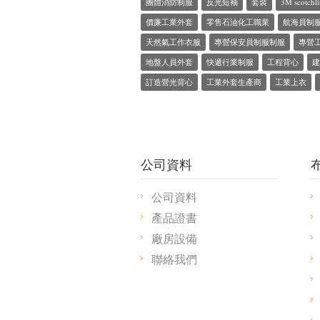
團體消防制服
反光短袖
套裝
3M scotchli
價廉工業外套
零售石油化工職業
航海員制
天然氣工作衣服
專營保安員制服制服
專營
地盤人員外套
快遞行業制服
工程背心
建
訂造營光背心
工業外套生產商
工業上衣
公司資料
公司資料
產品證書
廠房設備
聯絡我們