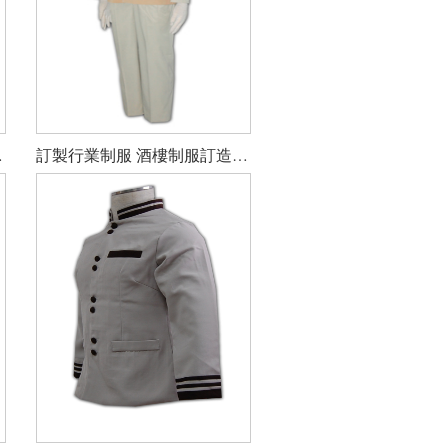
司 短袖襯衫供應商
訂製行業制服 酒樓制服訂造 團體訂購制服 定制各種工作行業制服公司 設計制服款式