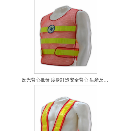
反光背心批發 度身訂造安全背心 生産反光背心公司 fluorochemical-based stain repllent 自訂反光背心