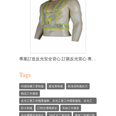
專業訂造反光安全背心 訂購反光背心 專業製作反光背心 反光背心批發格價 反光背心制服供應商
Tags
特價採礦工業制服
建造業制服
航海員制服款式
物流工作服裝
反光工業工作職業服飾、反光工業工作職業服裝、反光工
業工作職業衫、反光工業工作職業裝、反光工業工作職業
防火制服
訂制交通職業衫
長袖工作服套
非金屬礦采連身衣
3M反光工業外套
建築工程服訂購