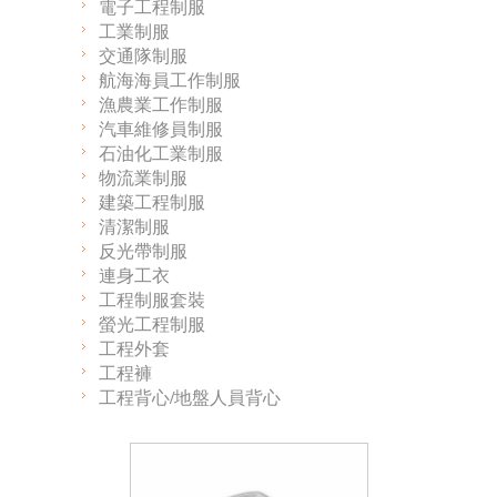
電子工程制服
工業制服
交通隊制服
航海海員工作制服
漁農業工作制服
汽車維修員制服
石油化工業制服
物流業制服
建築工程制服
清潔制服
反光帶制服
連身工衣
工程制服套裝
螢光工程制服
工程外套
工程褲
工程背心/地盤人員背心