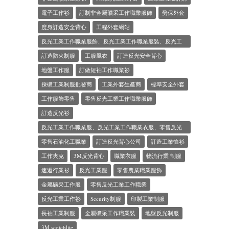
電子工作衫
訂制非金屬礦采工作職業服飾
勞保外套
度身訂造安全背心
工程外套網站
反光工業工作職業服飾、反光工業工作職業服裝、反光工
業工作職業衫、反光工業工作職業裝、反光工業工作職業
訂造防火制服
工服風衣
訂造反光安全背心
地盤工作服
訂做短袖工作職業衫
採礦工業制服批發商
工業外套生產商
標準安全外套
工作服飾零售
零售反光工業工作職業服飾
訂造反光衫
反光工業工作職業服、反光工業工作職業衣服、零售反光
工業工作職業制服、零售反光工業工作職業服飾、零售反
零售石油化工職業
訂造反光背心公司
訂造工業恤衫
工作夾克
3M反光背心
職業衣服
物流行業 制服
速遞行業衫
反光工業服
零售農業職業服飾
金屬礦采工作服
零售反光工業工作職業
反光工業工作衫
Security制服
印製工業制服
長袖工業制服
金屬礦采工作職業裝
地盤反光制服
3M scotchlite