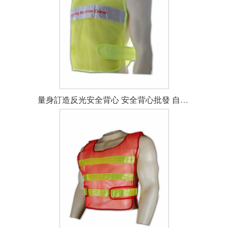
量身訂造反光安全背心 安全背心批發 自訂安全背心 訂制安全背心 背心生產商 背心制服供應商