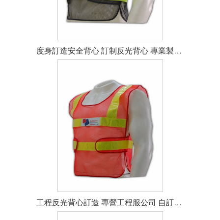
度身訂造安全背心 訂制反光背心 專業製作反光背心 stain release 反光背心專門店 反光背心工廠
工程反光背心訂造 專營工程服公司 自訂反光背心 fade resistance 量身訂做工程反光背心 反光背心批發