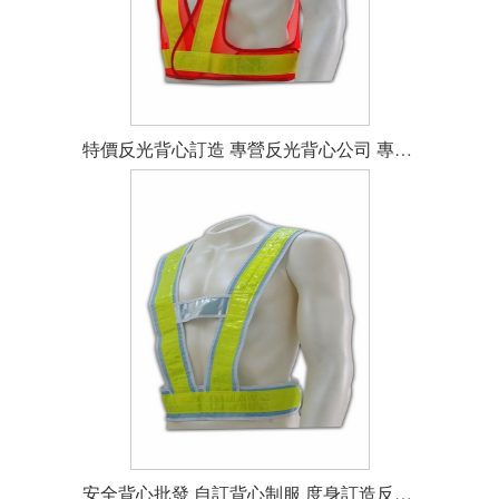
特價反光背心訂造 專營反光背心公司 專業反光背心訂造 teflon 反光背心專門店
安全背心批發 自訂背心制服 度身訂造反光背心 fire resistant 安全背心專門店 背心供應商