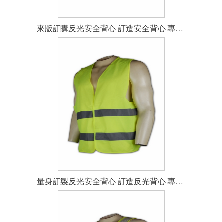
來版訂購反光安全背心 訂造安全背心 專營工程背心公司 度身訂造安全背心 背心制服製造商
量身訂製反光安全背心 訂造反光背心 專業製作反光背心 團體訂購安全背心 背心制服專門店