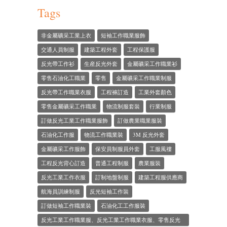
Tags
非金屬礦采工業上衣
短袖工作職業服飾
交通人員制服
建築工程外套
工程保護服
反光帶工作衫
生産反光外套
金屬礦采工作職業衫
零售石油化工職業
零售
金屬礦采工作職業制服
反光帶工作職業衣服
工程褲訂造
工業外套顏色
零售金屬礦采工作職業
物流制服套裝
行業制服
訂做反光工業工作職業服飾
訂做農業職業服裝
石油化工作服
物流工作職業裝
3M 反光外套
金屬礦采工作服飾
保安員制服員外套
工服風褸
工程反光背心訂造
普通工程制服
農業服裝
反光工業工作衣服
訂制地盤制服
建築工程服供應商
航海員訓練制服
反光短袖工作裝
訂做短袖工作職業裝
石油化工工作服裝
反光工業工作職業服、反光工業工作職業衣服、零售反光