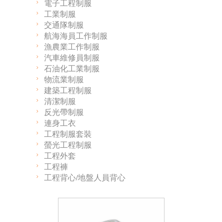
電子工程制服
工業制服
交通隊制服
航海海員工作制服
漁農業工作制服
汽車維修員制服
石油化工業制服
物流業制服
建築工程制服
清潔制服
反光帶制服
連身工衣
工程制服套裝
螢光工程制服
工程外套
工程褲
工程背心/地盤人員背心