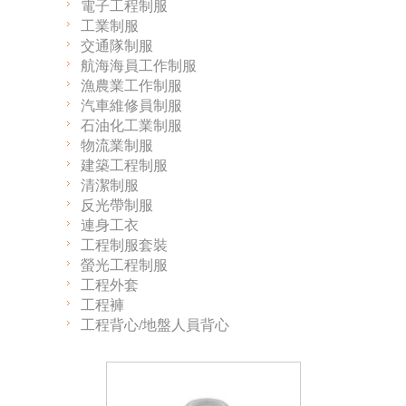
電子工程制服
工業制服
交通隊制服
航海海員工作制服
漁農業工作制服
汽車維修員制服
石油化工業制服
物流業制服
建築工程制服
清潔制服
反光帶制服
連身工衣
工程制服套裝
螢光工程制服
工程外套
工程褲
工程背心/地盤人員背心