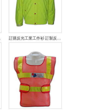
門店 制服供應商
訂購反光工業工作衫 訂製反光工業工作裝 設計反光工業工作職業服 反光工業工作職業制服供應商