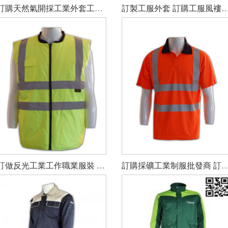
訂購天然氣開採工業外套工程風褸 來版訂購天然氣開採工業風褸 訂製天然氣開採T恤 專業訂造天然氣開採工業制服
訂製工服外套 訂購工服風褸 來版訂購工服風衣 設計工作夾克服裝 量身訂造無塵
訂做反光工業工作職業服裝 定制反光工業職業服飾 來版訂購反光工業工服 印製反光工業職業服裝 反光職業制服專門店
訂購採礦工業制服批發商 訂製特價採礦工業制服 自訂採礦工業制服 制服