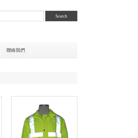
Search
聯絡我們