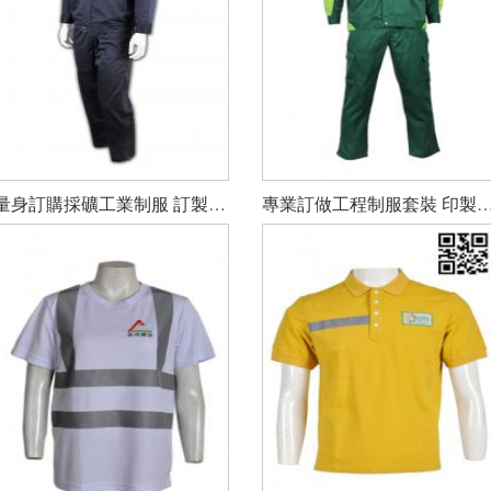
量身訂購採礦工業制服 訂製工業制服 自訂工業制服款式 工業制服專門店 制服公司
專業訂做工程制服套裝 印製工業制服 設計制服套裝公司 自製工