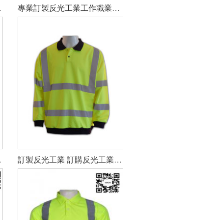
衣 工業制服供應商
專業訂製反光工業工作職業服飾 團購反光工業工作職業服裝 訂做反光工業工作職業衫 反光工業制服專門店 制服供應商
供應商 制服專門店
訂製反光工業 訂購反光工業裝 定制反光工業英文 反光背心批發格價 反光工業制服公司 反光背心專門店