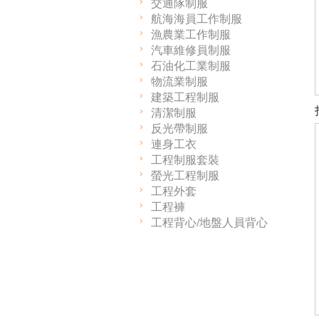
交通隊制服
航海海員工作制服
漁農業工作制服
汽車維修員制服
石油化工業制服
物流業制服
建築工程制服
清潔制服
反光帶制服
連身工衣
工程制服套裝
螢光工程制服
工程外套
工程褲
工程背心/地盤人員背心