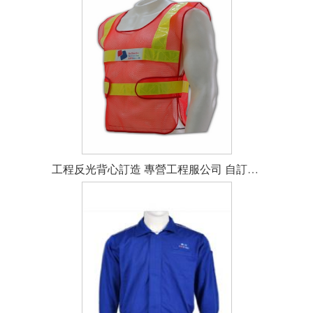
工程反光背心訂造 專營工程服公司 自訂反光背心 fade resistance 量身訂做工程反光背心 反光背心批發