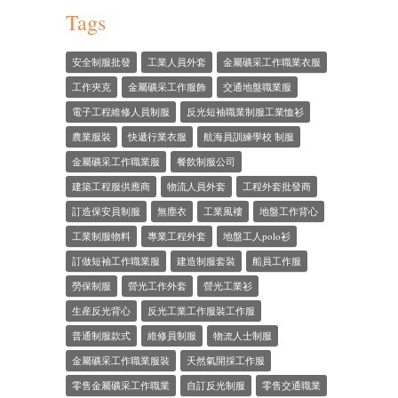
Tags
安全制服批發
工業人員外套
金屬礦采工作職業衣服
工作夾克
金屬礦采工作服飾
交通地盤職業服
電子工程維修人員制服
反光短袖職業制服工業恤衫
農業服裝
快遞行業衣服
航海員訓練學校 制服
金屬礦采工作職業服
餐飲制服公司
建築工程服供應商
物流人員外套
工程外套批發商
訂造保安員制服
無塵衣
工業風褸
地盤工作背心
工業制服物料
專業工程外套
地盤工人polo衫
訂做短袖工作職業服
建造制服套裝
船員工作服
勞保制服
營光工作外套
營光工業衫
生産反光背心
反光工業工作服裝工作服
普通制服款式
維修員制服
物流人士制服
金屬礦采工作職業服裝
天然氣開採工作服
零售金屬礦采工作職業
自訂反光制服
零售交通職業