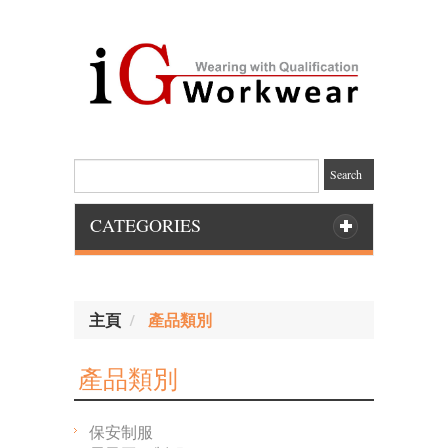
Search
CATEGORIES
主頁
產品類別
產品類別
保安制服