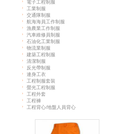
電子工程制服
工業制服
交通隊制服
航海海員工作制服
漁農業工作制服
汽車維修員制服
石油化工業制服
物流業制服
建築工程制服
清潔制服
反光帶制服
連身工衣
工程制服套裝
螢光工程制服
工程外套
工程褲
工程背心/地盤人員背心