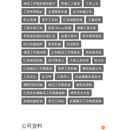
物流工作職業服裝圖片
搭棚工人服裝
工業上衣
工業專用恤衫
交通職業衣服
反光制服訂造
防火風褸
電子工作衫
訂造地盤制服
工服外套
工程外套訂造
航海 Marine制服
價廉工業外套
專業煤炭開採衣服訂造
速遞行業衫
製作農業服裝
防火制服物料
船長制服
石油開採
優質工作服採購
訂制物流工作職業衫
勞保服套裝
訂造物流制服
巡守隊背心
工程人員外套
防火衫
訂做物流工作職業裝
專營工業制服
餐飲制服公司
工程背心
反光帶
工業背心
非金屬礦采連身衣
團體消防制服
物流工作職業服
優質清潔服
訂制非金屬礦采工作職業服飾
標準安全外套
維修制服套裝
營光工程衫
金屬礦采工作職業服飾
公司資料