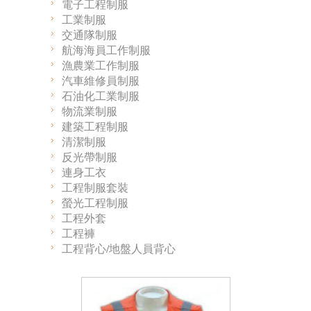
電子工程制服
工業制服
交通隊制服
航海海員工作制服
漁農業工作制服
汽車維修員制服
石油化工業制服
物流業制服
建築工程制服
清潔制服
反光帶制服
連身工衣
工程制服套裝
螢光工程制服
工程外套
工程褲
工程背心/地盤人員背心