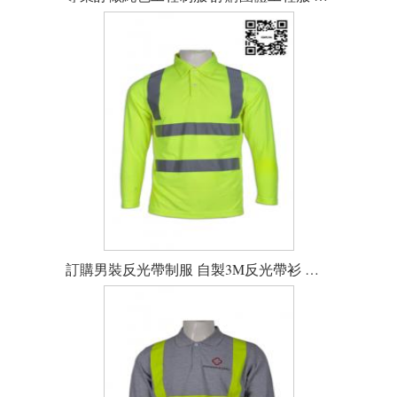
訂購男裝反光帶制服 自製3M反光帶衫 設計反光帶制服公司 反光帶poloshirt供應商HK