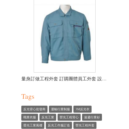
量身訂做工程外套 訂購團體員工外套 設計外套款式 工程外套專門店 工程外套供應商HK
Tags
反光背心批發商
運輸行業制服
3M反光衣
職業衣服
反光工業
營光工程背心
速遞行業衫
螢光工業風褸
反光工作服訂造
營光工程外套