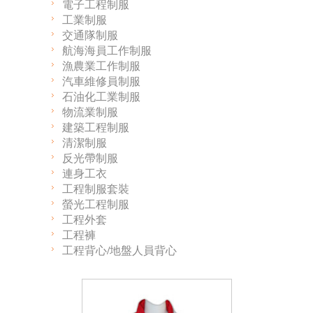
電子工程制服
工業制服
交通隊制服
航海海員工作制服
漁農業工作制服
汽車維修員制服
石油化工業制服
物流業制服
建築工程制服
清潔制服
反光帶制服
連身工衣
工程制服套裝
螢光工程制服
工程外套
工程褲
工程背心/地盤人員背心