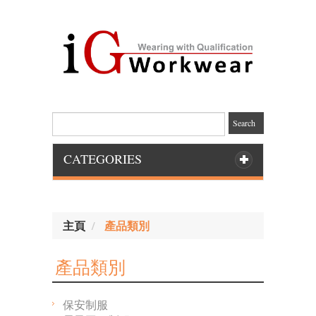
Search
CATEGORIES
主頁
產品類別
產品類別
保安制服