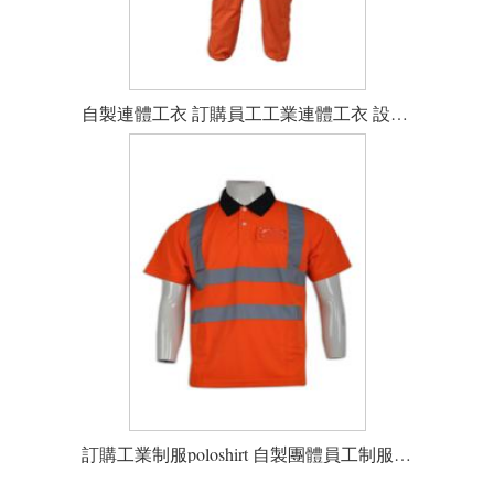
自製連體工衣 訂購員工工業連體工衣 設計連帽連體工衣 訂造連體工衣公司 訂購連體工衣生產商HK
訂購工業制服poloshirt 自製團體員工制服 設計制服供應商HK 自訂員工制服專門店