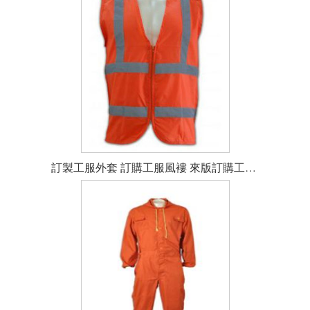
訂製工服外套 訂購工服風褸 來版訂購工服風衣 設計工作夾克服裝 量身訂造無塵衣 工業制服供應商