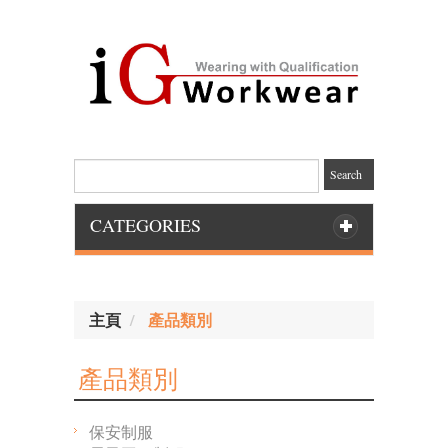
Search
CATEGORIES
主頁
產品類別
產品類別
保安制服