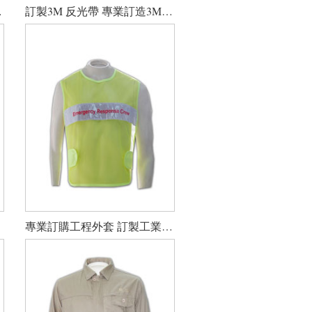
造公司 制服供應商
訂製3M 反光帶 專業訂造3M 反光衣制服 設計EN1149-5、EN1149-5 制服 設計夾乸衣制服 制服中心
專業訂購工程外套 訂製工業外套 來版訂購工程風褸 工業風褸專門店 工程風衣中心