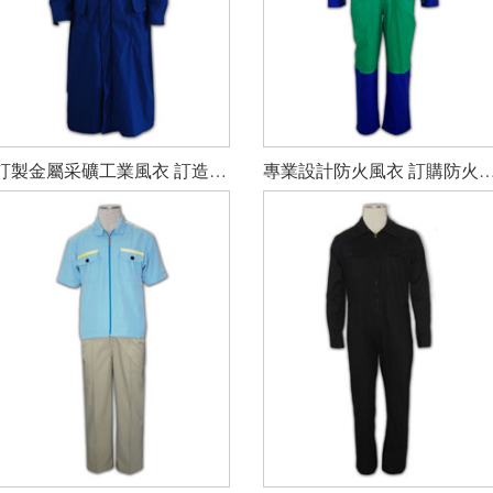
訂製金屬采礦工業風衣 訂造金屬采礦工業T恤 設計金屬采礦工業上衣 金屬采礦工業制服專門店
專業設計防火風衣 訂購防火T恤 訂製防火上衣 來版訂購防火工業上衣 防火工業