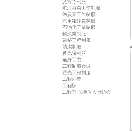
交通隊制服
航海海員工作制服
漁農業工作制服
汽車維修員制服
石油化工業制服
物流業制服
建築工程制服
清潔制服
反光帶制服
連身工衣
工程制服套裝
螢光工程制服
工程外套
工程褲
工程背心/地盤人員背心