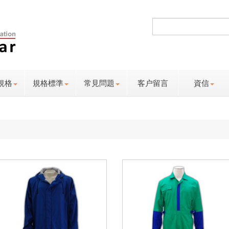
規格
規格標準
常見問題
客户留言
資信