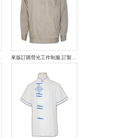
業制服大量訂做批發
來版訂購營光工作制服 訂製營光工作裝 設計營光職業服 營光職業制服專門店 制服供應商