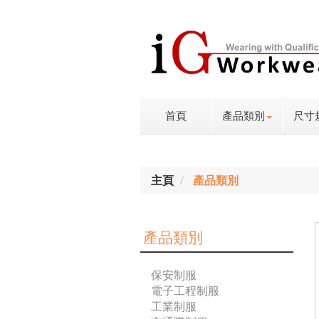
首頁
產品類別
尺寸
主頁
產品類別
產品類別
保安制服
電子工程制服
工業制服