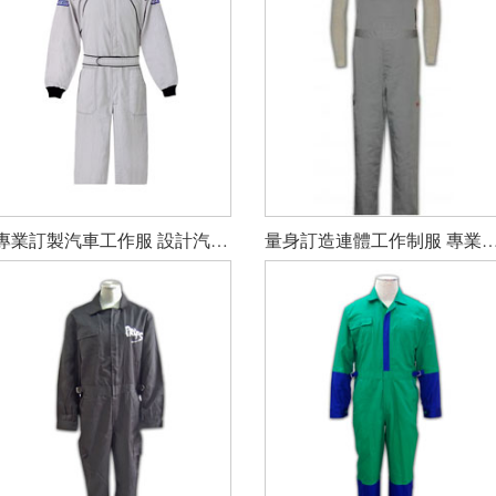
專業訂製汽車工作服 設計汽車工作制服款式 量身訂造汽車工作制服 汽車工作服飾公司 汽車工作服裝製衣廠
量身訂造連體工作制服 專業設計連體工作裝 自訂連體職業服 連體職業衣服製衣廠