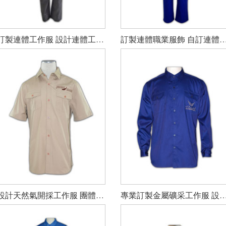
訂製連體工作服 設計連體工作裝款式 團體團購連體工作制服 訂造連體工作服飾 連體工作服裝供應商
訂製連體職業服飾 自訂連體職業服裝款式 打造連體職業衫 連體職業裝公司 連
設計天然氣開採工作服 團體訂購天然氣工作衣服 天然氣開採工作服飾搭配 天然氣開採工作服裝公司
專業訂製金屬礦采工作服 設計金屬礦采工作服款式 零售金屬礦采工作服飾 金屬礦采工作