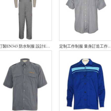
訂製EN343 防水制服 設計EN61482 防火花電光制服 訂購EN1149-5 防火防靜電 工業制服供應商
定制工作制服 量身訂造工作裝 設計專業職業制服 EN 469 防火 工