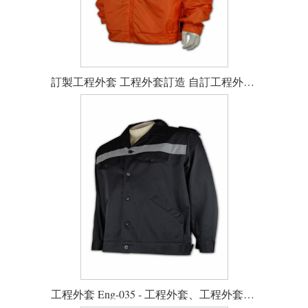
訂製工程外套 工程外套訂造 自訂工程外套 專業工程外套訂造 工程外套公司
工程外套 Eng-035 - 工程外套、工程外套訂造、專營工程外套公司、自訂工程外套