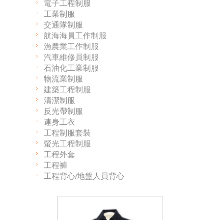
電子工程制服
工業制服
交通隊制服
航海海員工作制服
漁農業工作制服
汽車維修員制服
石油化工業制服
物流業制服
建築工程制服
清潔制服
反光帶制服
連身工衣
工程制服套裝
螢光工程制服
工程外套
工程褲
工程背心/地盤人員背心