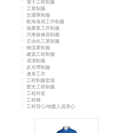
電子工程制服
工業制服
交通隊制服
航海海員工作制服
漁農業工作制服
汽車維修員制服
石油化工業制服
物流業制服
建築工程制服
清潔制服
反光帶制服
連身工衣
工程制服套裝
螢光工程制服
工程外套
工程褲
工程背心/地盤人員背心