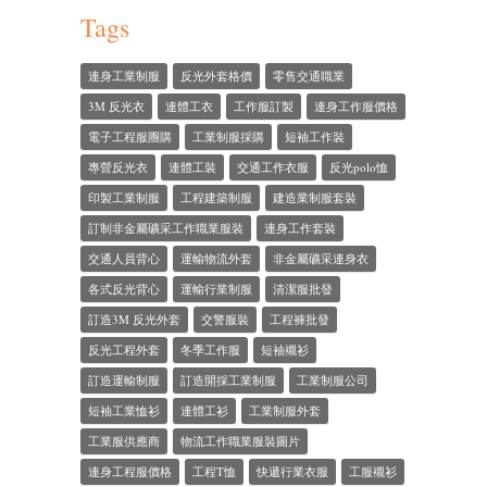
Tags
連身工業制服
反光外套格價
零售交通職業
3M 反光衣
連體工衣
工作服訂製
連身工作服價格
電子工程服團購
工業制服採購
短袖工作裝
專營反光衣
連體工裝
交通工作衣服
反光polo恤
印製工業制服
工程建築制服
建造業制服套裝
訂制非金屬礦采工作職業服裝
連身工作套裝
交通人員背心
運輸物流外套
非金屬礦采連身衣
各式反光背心
運輸行業制服
清潔服批發
訂造3M 反光外套
交警服裝
工程褲批發
反光工程外套
冬季工作服
短袖襯衫
訂造運輸制服
訂造開採工業制服
工業制服公司
短袖工業恤衫
連體工衫
工業制服外套
工業服供應商
物流工作職業服裝圖片
連身工程服價格
工程T恤
快遞行業衣服
工服襯衫