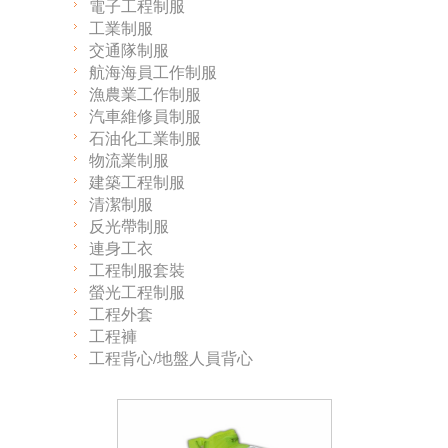
電子工程制服
工業制服
交通隊制服
航海海員工作制服
漁農業工作制服
汽車維修員制服
石油化工業制服
物流業制服
建築工程制服
清潔制服
反光帶制服
連身工衣
工程制服套裝
螢光工程制服
工程外套
工程褲
工程背心/地盤人員背心