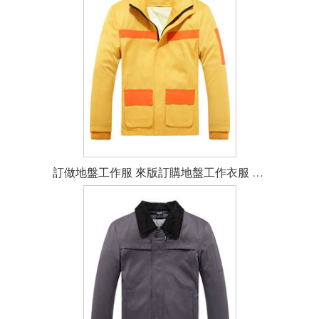
訂做地盤工作服 來版訂購地盤工作衣服 訂製地盤工作制服 地盤工作服飾專門店 地盤工作服裝供應商 工程制服網站