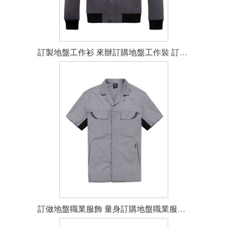
訂製地盤工作衫 來辦訂購地盤工作裝 訂做地盤職業服 設計地盤職業衣服款式 地盤職業制服專門店 工程背心供應商
訂做地盤職業服飾 量身訂購地盤職業服裝 地盤職業衫公司 地盤職業裝 零售地盤職業服 工程制服